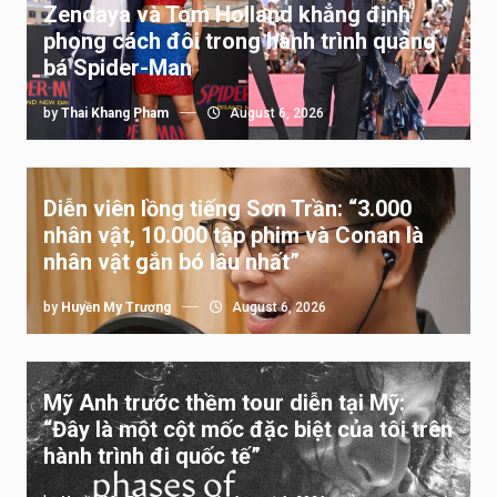
Zendaya và Tom Holland khẳng định
phong cách đôi trong hành trình quảng
bá Spider-Man
by
Thai Khang Pham
August 6, 2026
Diễn viên lồng tiếng Sơn Trần: “3.000
nhân vật, 10.000 tập phim và Conan là
nhân vật gắn bó lâu nhất”
by
Huyền My Trương
August 6, 2026
Mỹ Anh trước thềm tour diễn tại Mỹ:
“Đây là một cột mốc đặc biệt của tôi trên
hành trình đi quốc tế”