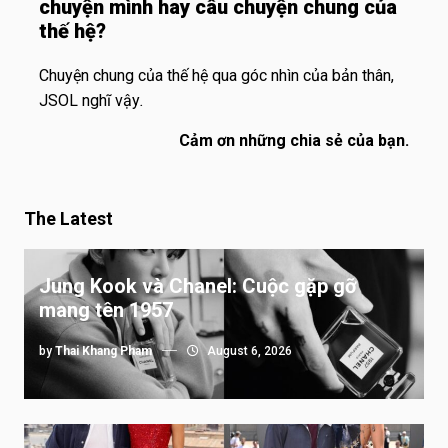
chuyện mình hay câu chuyện chung của
thế hệ?
Chuyện chung của thế hệ qua góc nhìn của bản thân,
JSOL nghĩ vậy
.
Cảm ơn những chia sẻ của bạn.
The Latest
Jung Kook và Chanel: Cuộc gặp gỡ
mang tên 1957
by
Thai Khang Pham
August 6, 2026