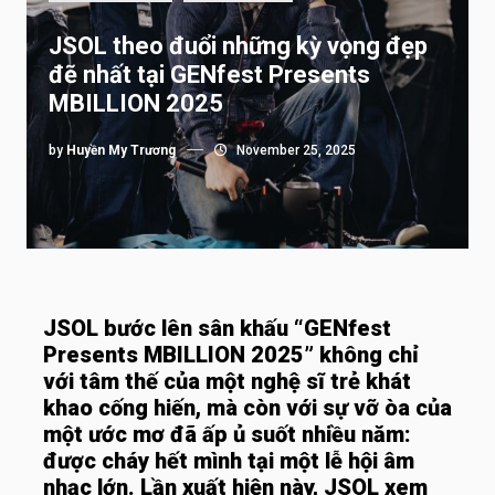
JSOL theo đuổi những kỳ vọng đẹp
đẽ nhất tại GENfest Presents
MBILLION 2025
by
Huyền My Trương
November 25, 2025
JSOL bước lên sân khấu “GENfest
Presents MBILLION 2025” không chỉ
với tâm thế của một nghệ sĩ trẻ khát
khao cống hiến, mà còn với sự vỡ òa của
một ước mơ đã ấp ủ suốt nhiều năm:
được cháy hết mình tại một lễ hội âm
nhạc lớn. Lần xuất hiện này, JSOL xem