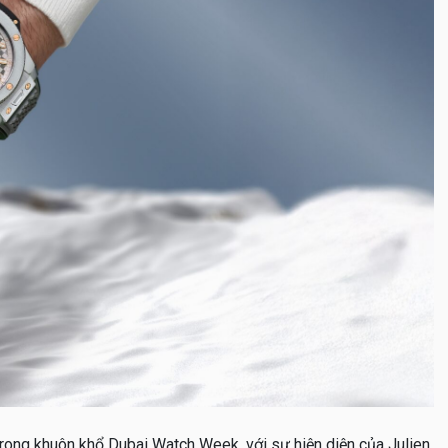
 trong khuôn khổ Dubai Watch Week, với sự hiện diện của Julien