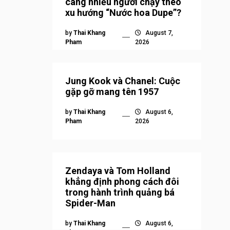
càng nhiều người chạy theo
xu hướng “Nước hoa Dupe”?
by
Thai Khang
August 7,
Pham
2026
Jung Kook và Chanel: Cuộc
gặp gỡ mang tên 1957
by
Thai Khang
August 6,
Pham
2026
Zendaya và Tom Holland
khẳng định phong cách đôi
trong hành trình quảng bá
Spider-Man
by
Thai Khang
August 6,