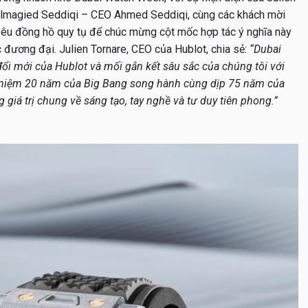
magied Seddiqi – CEO Ahmed Seddiqi, cùng các khách mời
 yêu đồng hồ quy tụ để chúc mừng cột mốc hợp tác ý nghĩa này
đương đại. Julien Tornare, CEO của Hublot, chia sẻ:
“Dubai
i mới của Hublot và mối gắn kết sâu sắc của chúng tôi với
 niệm 20 năm của Big Bang song hành cùng dịp 75 năm của
iá trị chung về sáng tạo, tay nghề và tư duy tiên phong.”