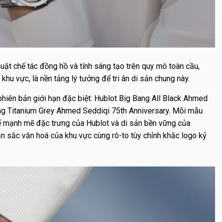
uật chế tác đồng hồ và tính sáng tạo trên quy mô toàn cầu,
hu vực, là nền tảng lý tưởng để tri ân di sản chung này.
phiên bản giới hạn đặc biệt: Hublot Big Bang All Black Ahmed
ng Titanium Grey Ahmed Seddiqi 75th Anniversary. Mỗi mẫu
kế mạnh mẽ đặc trưng của Hublot và di sản bền vững của
ản sắc văn hoá của khu vực cùng rô-to tùy chỉnh khắc logo kỷ