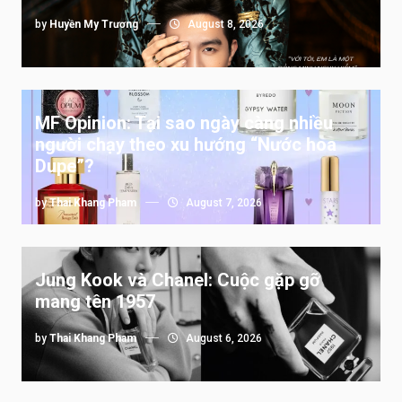
by
Huyền My Trương
August 8, 2026
MF Opinion: Tại sao ngày càng nhiều
người chạy theo xu hướng “Nước hoa
Dupe”?
by
Thai Khang Pham
August 7, 2026
Jung Kook và Chanel: Cuộc gặp gỡ
mang tên 1957
by
Thai Khang Pham
August 6, 2026