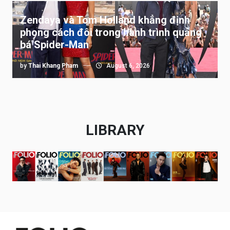
Zendaya và Tom Holland khẳng định
phong cách đôi trong hành trình quảng
bá Spider-Man
by
Thai Khang Pham
August 6, 2026
LIBRARY