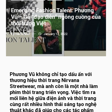
Emerging Fashion Talent: Phương
Vũ – Gã “đạo diễn” ngông cuồng của
thời trang Việt
by
mensfolio
January 12, 2022
Phương Vũ không chỉ tạo dấu ấn với
thương hiệu thời trang Nirvana
Streetwear, mà anh còn là một nhà làm
phim thời trang triển vọng. Việc tìm ra
mối liên hệ giữa điện ảnh và thời trang
cùng rất nhiều hình thái sáng tạo nghệ
thuật khác đã giúp cho các tác phẩm