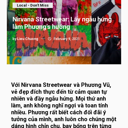
Local - Don't Miss
Nirvana Streetwear: Lấy ngẫu hứng
làm Phương’s hướng
by
Lieu Chuong
February 9, 2021
Với Nirvana Streetwear và Phương Vũ,
vẻ đẹp đích thực đến từ cảm quan tự
nhiên và đầy ngẫu hứng. Mọi thứ anh
làm, anh không nghĩ ngợi và toan tính
nhiều. Phương rất biết cách đối đãi ý
tưởng của mình, anh luôn cho chúng một
dáng hình chỉn chu, bay bổng trên từng