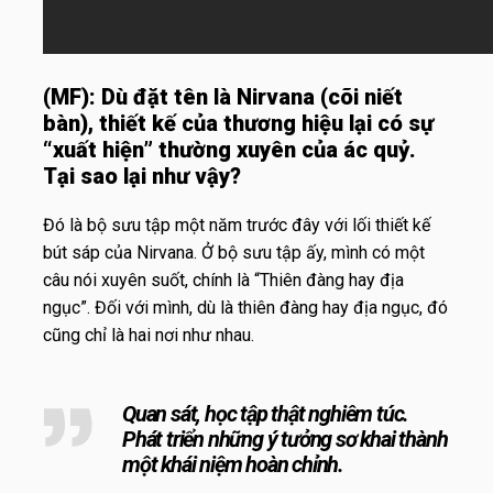
(MF):
Dù đặt tên là Nirvana (cõi niết
bàn), thiết kế của thương hiệu lại có sự
“xuất hiện” thường xuyên của ác quỷ.
Tại sao lại như vậy?
Đó là bộ sưu tập một năm trước đây với lối thiết kế
bút sáp của Nirvana. Ở bộ sưu tập ấy, mình có một
câu nói xuyên suốt, chính là “Thiên đàng hay địa
ngục”. Đối với mình, dù là thiên đàng hay địa ngục, đó
cũng chỉ là hai nơi như nhau.
Quan sát, học tập thật nghiêm túc.
Phát triển những ý tưởng sơ khai thành
một khái niệm hoàn chỉnh.