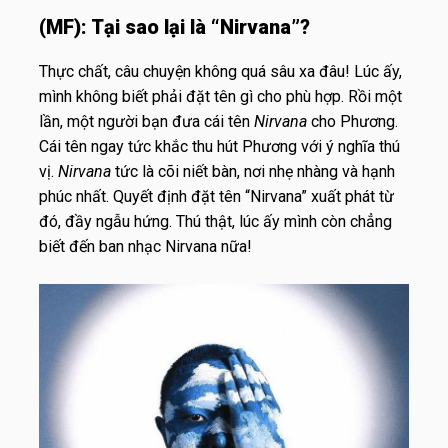
(MF):
Tại sao lại là “Nirvana”?
Thực chất, câu chuyện không quá sâu xa đâu! Lúc ấy,
mình không biết phải đặt tên gì cho phù hợp. Rồi một
lần, một người bạn đưa cái tên
Nirvana
cho Phương.
Cái tên ngay tức khắc thu hút Phương với ý nghĩa thú
vị.
Nirvana
tức là cõi niết bàn, nơi nhẹ nhàng và hạnh
phúc nhất. Quyết định đặt tên “Nirvana” xuất phát từ
đó, đầy ngẫu hứng. Thú thật, lúc ấy mình còn chẳng
biết đến ban nhạc Nirvana nữa!