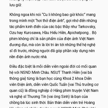
lưu giữ.
Không ngoa khi nói “
Cu li không bao giờ khóc”
mang
trong mình một “hơi thở điện ảnh”, gợi nhớ đến những
tác phẩm kinh điển của các bậc thầy như Tarkovsky,
Ozu hay Kurosawa, Hầu Hiếu Hiền, Apichatpong… Bộ
phim không chỉ là sản phẩm của điện ảnh Việt Nam
đương đại, mà còn là lời tri ân tới những thế hệ nghệ
sĩ đi trước, những người đã góp phần xây dựng nên
nền điện ảnh nước nhà.
Điều đặc biệt là mỗi diễn viên ngoài đời có mối quan
hệ với NSND Minh Châu. NSƯT Thanh Hiền (vai bà
thông gia) từng là bạn học cùng Khoá 2 khoa Diễn
viên Điện ảnh, diễn viên Quốc Tuấn (vai Thủ trưởng cơ
quan cũ) là đồng nghiệp ở Hãng phim truyện Việt Nam
và nghệ sĩ Thương Tín (vai ông Sinh) là bạn của
chồng bà lúc sinh thời. Bản thân diễn viên trẻ Hoàng