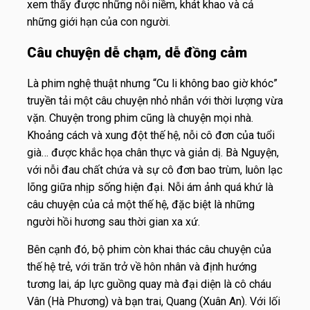
xem thấy được những nỗi niềm, khát khao và cả
những giới hạn của con người.
Câu chuyện dễ chạm, dễ đồng cảm
Là phim nghệ thuật nhưng “Cu li không bao giờ khóc”
truyền tải một câu chuyện nhỏ nhắn với thời lượng vừa
vặn. Chuyện trong phim cũng là chuyện mọi nhà.
Khoảng cách và xung đột thế hệ, nỗi cô đơn của tuổi
già… được khắc họa chân thực và giản dị. Bà Nguyện,
với nỗi đau chất chứa và sự cô đơn bao trùm, luôn lạc
lõng giữa nhịp sống hiện đại. Nỗi ám ảnh quá khứ là
câu chuyện của cả một thế hệ, đặc biệt là những
người hồi hương sau thời gian xa xứ.
Bên cạnh đó, bộ phim còn khai thác câu chuyện của
thế hệ trẻ, với trăn trở về hôn nhân và định hướng
tương lai, áp lực guồng quay mà đại diện là cô cháu
Vân (Hà Phương) và bạn trai, Quang (Xuân An). Với lối