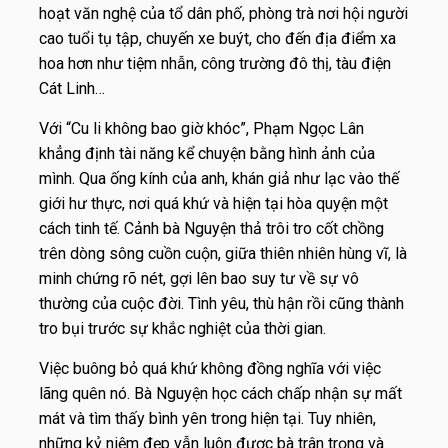
hoạt văn nghệ của tổ dân phố, phòng trà nơi hội người
cao tuổi tụ tập, chuyến xe buýt, cho đến địa điểm xa
hoa hơn như tiệm nhẫn, công trường đô thị, tàu điện
Cát Linh…
Với “
Cu li không bao giờ khóc”
, Phạm Ngọc Lân
khẳng định tài năng kể chuyện bằng hình ảnh của
mình. Qua ống kính của anh, khán giả như lạc vào thế
giới hư thực, nơi quá khứ và hiện tại hòa quyện một
cách tinh tế. Cảnh bà Nguyện thả trôi tro cốt chồng
trên dòng sông cuồn cuộn, giữa thiên nhiên hùng vĩ, là
minh chứng rõ nét, gợi lên bao suy tư về sự vô
thường của cuộc đời.
Tình yêu, thù hận rồi cũng thành
tro bụi trước sự khắc nghiệt của thời gian.
Việc buông bỏ quá khứ không đồng nghĩa với việc
lãng quên nó. Bà Nguyện học cách chấp nhận sự mất
mát và tìm thấy bình yên trong hiện tại. Tuy nhiên,
những kỷ niệm đẹp vẫn luôn được bà trân trọng và