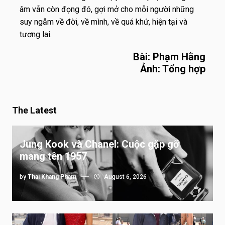
âm vẫn còn đọng đó, gợi mở cho mỗi người những
suy ngẫm về đời, về mình, về quá khứ, hiện tại và
tương lai.
Bài: Phạm Hằng
Ảnh: Tổng hợp
The Latest
Jung Kook và Chanel: Cuộc gặp gỡ
mang tên 1957
by
Thai Khang Pham
August 6, 2026