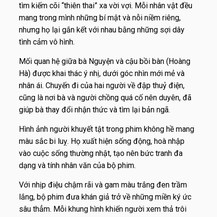
tìm kiếm cõi “thiên thai” xa vời vợi. Mỗi nhân vật đều
mang trong mình những bí mật và nỗi niềm riêng,
nhưng họ lại gắn kết với nhau bằng những sợi dây
tình cảm vô hình.
Mối quan hệ giữa bà Nguyện và cậu bồi bàn (Hoàng
Hà) được khai thác ý nhị, dưới góc nhìn mới mẻ và
nhân ái. Chuyến đi của hai người về đập thuỷ điện,
cũng là nơi bà và người chồng quá cố nên duyên, đã
giúp bà thay đổi nhận thức và tìm lại bản ngã.
Hình ảnh người khuyết tật trong phim không hề mang
màu sắc bi luỵ. Họ xuất hiện sống động, hoà nhập
vào cuộc sống thường nhật, tạo nên bức tranh đa
dạng và tính nhân văn của bộ phim.
Với nhịp điệu chậm rãi và gam màu trắng đen trầm
lắng, bộ phim đưa khán giả trở về những miền ký ức
sâu thẳm. Mỗi khung hình khiến người xem thả trôi