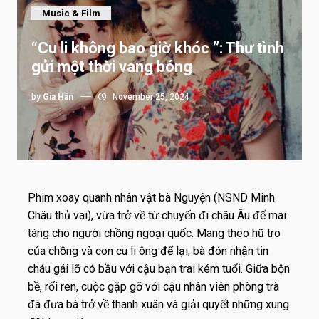
Music & Film
“Cu li không bao giờ khóc ”: Thư tình
gửi một thời vang bóng
by
Gia Hân
November 25, 2024
Phim xoay quanh nhân vật bà Nguyện (NSND Minh
Châu thủ vai), vừa trở về từ chuyến đi châu Âu để mai
táng cho người chồng ngoại quốc. Mang theo hũ tro
của chồng và con cu li ông để lại, bà đón nhận tin
cháu gái lỡ có bầu với cậu bạn trai kém tuổi. Giữa bộn
bề, rối ren, cuộc gặp gỡ với cậu nhân viên phòng trà
đã đưa bà trở về thanh xuân và giải quyết những xung