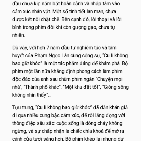
đầu chưa kịp nắm bắt hoàn cảnh và nhập tâm vào
cảm xúc nhân vật. Một số tình tiết lan man, chưa
được kết nối chặt chẽ. Bên cạnh đó, lời thoại và lời
bình trong phim đôi khi còn gượng gạo, chưa tự
nhiên.
Dù vậy, với hơn 7 năm đầu tư nghiêm túc và tâm
huyết của Phạm Ngọc Lân cùng cộng sự, “
Cu li không
bao giờ khóc”
là một tác phẩm đáng để khám phá. Bộ
phim một lần nữa khẳng định phong cách làm phim
độc đáo của anh sau chùm phim ngắn “
Chuyện mọi
nhà”, “Thành phố khác”, “Một khu đất tốt”, “Giòng sông
không nhìn thấy”
…
Tựu trung, “
Cu li không bao giờ khóc”
đã dẫn khán giả
đi qua nhiều cung bậc cảm xúc, để rồi lắng đọng với
thông điệp sâu sắc: cuộc sống là dòng chảy không
ngừng, và sự chấp nhận là chiếc chìa khoá để mở ra
cánh cửa tươi sáng hơn. Bộ phim khép lại nhưng dư