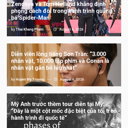
Zendaya và Tom Holland khẳng định
phong cách đôi trong hành trình quảng
bá Spider-Man
by
Thai Khang Pham
August 6, 2026
Diễn viên lồng tiếng Sơn Trần: “3.000
nhân vật, 10.000 tập phim và Conan là
nhân vật gắn bó lâu nhất”
by
Huyền My Trương
August 6, 2026
Mỹ Anh trước thềm tour diễn tại Mỹ:
“Đây là một cột mốc đặc biệt của tôi trên
hành trình đi quốc tế”