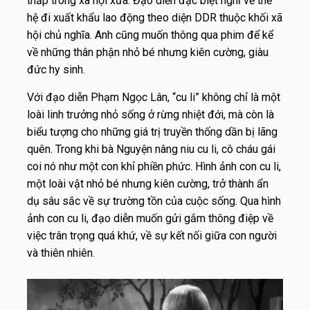
thấp trong xã hội xưa. Đạo diễn đặc biệt nghĩ về thế
hệ đi xuất khẩu lao động theo diện DDR thuộc khối xã
hội chủ nghĩa. Anh cũng muốn thông qua phim để kể
về những thân phận nhỏ bé nhưng kiên cường, giàu
đức hy sinh.
Với đạo diễn Phạm Ngọc Lân, “cu li” không chỉ là một
loài linh trưởng nhỏ sống ở rừng nhiệt đới, mà còn là
biểu tượng cho những giá trị truyền thống dần bị lãng
quên. Trong khi bà Nguyện nâng niu cu li, cô cháu gái
coi nó như một con khỉ phiền phức. Hình ảnh con cu li,
một loài vật nhỏ bé nhưng kiên cường, trở thành ẩn
dụ sâu sắc về sự trường tồn của cuộc sống. Qua hình
ảnh con cu li, đạo diễn muốn gửi gắm thông điệp về
việc trân trọng quá khứ, về sự kết nối giữa con người
và thiên nhiên.