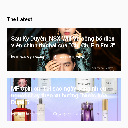
The Latest
Sau Kỳ Duyên, NSX Will Vũ công bố diễn
viên chính thứ hai của “Chị Chị Em Em 3″
by
Huyền My Trương
August 8, 2026
MF Opinion: Tại sao ngày càng nhiều
người chạy theo xu hướng “Nước hoa
Dupe”?
by
Thai Khang Pham
August 7, 2026