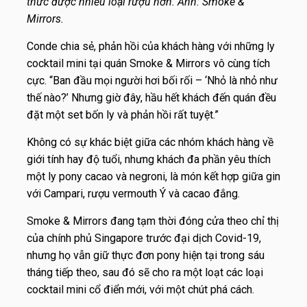
thức được nhiều loại rượu hơn. Ảnh: Smoke &
Mirrors.
Conde chia sẻ, phản hồi của khách hàng với những ly
cocktail mini tại quán Smoke & Mirrors vô cùng tích
cực. “Ban đầu mọi người hơi bối rối – ‘Nhỏ là nhỏ như
thế nào?’ Nhưng giờ đây, hầu hết khách đến quán đều
đặt một set bốn ly và phản hồi rất tuyệt.”
Không có sự khác biệt giữa các nhóm khách hàng về
giới tính hay độ tuổi, nhưng khách đa phần yêu thích
một ly pony cacao và negroni, là món kết hợp giữa gin
với Campari, rượu vermouth Ý và cacao đắng.
Smoke & Mirrors đang tạm thời đóng cửa theo chỉ thị
của chính phủ Singapore trước đại dịch Covid-19,
nhưng họ vẫn giữ thực đơn pony hiện tại trong sáu
tháng tiếp theo, sau đó sẽ cho ra một loạt các loại
cocktail mini cổ điển mới, với một chút phá cách.