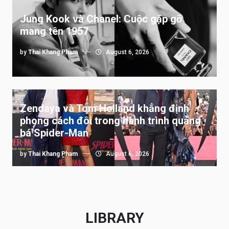
Jung Kook và Chanel: Cuộc gặp gỡ
mang tên 1957
by
Thai Khang Pham
August 6, 2026
Zendaya và Tom Holland khẳng định
phong cách đôi trong hành trình quảng
bá Spider-Man
by
Thai Khang Pham
August 6, 2026
LIBRARY