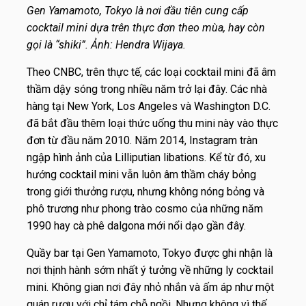
Gen Yamamoto, Tokyo là nơi đầu tiên cung cấp
cocktail mini dựa trên thực đơn theo mùa, hay còn
gọi là “shiki”. Ảnh: Hendra Wijaya.
Theo CNBC, trên thực tế, các loại cocktail mini đã âm
thầm dậy sóng trong nhiều năm trở lại đây. Các nhà
hàng tại New York, Los Angeles và Washington D.C.
đã bắt đầu thêm loại thức uống thu mini này vào thực
đơn từ đầu năm 2010. Năm 2014, Instagram tràn
ngập hình ảnh của Lilliputian libations. Kể từ đó, xu
hướng cocktail mini vẫn luôn âm thầm cháy bỏng
trong giới thưởng rượu, nhưng không nóng bỏng và
phô trương như phong trào cosmo của những năm
1990 hay cà phê dalgona mới nổi dạo gần đây.
Quầy bar tại Gen Yamamoto, Tokyo được ghi nhận là
nơi thịnh hành sớm nhất ý tưởng về những ly cocktail
mini. Không gian nơi đây nhỏ nhắn và ấm áp như một
quán rượu với chỉ tám chỗ ngồi. Nhưng không vì thế