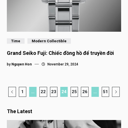
Time
Modern Collectible
Grand Seiko Fuji: Chiếc đồng hồ để truyền đời
by
Nguyen Hon
November 29, 2024
1
…
22
23
24
25
26
…
51
The Latest