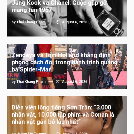
Jung Kook và Chanel: Cuộc gặp gỡ
mang tên 1957
by
Thai Khang Pham
August 6, 2026
Zendaya và Tom Holland khẳng định
phong cách đôi trong hành trình quảng
bá Spider-Man
by
Thai Khang Pham
August 6, 2026
Diễn viên lồng tiếng Sơn Trần: “3.000
nhân vật, 10.000 tập phim và Conan là
nhân vật gắn bó lâu nhất”
by
Huyền My Trương
August 6, 2026