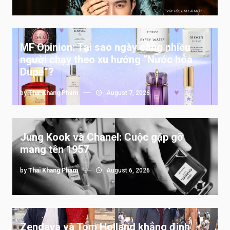
MF Opinion: Tại sao ngày càng nhiều
người chạy theo xu hướng “Nước hoa
Dupe”?
by
Thai Khang Pham
August 7, 2026
Jung Kook và Chanel: Cuộc gặp gỡ
mang tên 1957
by
Thai Khang Pham
August 6, 2026
Zendaya và Tom Holland khẳng định