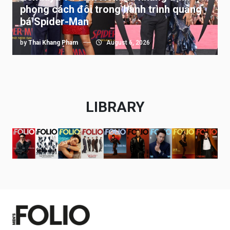
phong cách đôi trong hành trình quảng
bá Spider-Man
by
Thai Khang Pham
August 6, 2026
LIBRARY