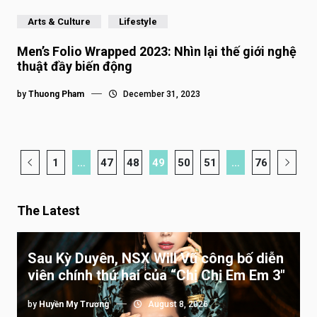
Arts & Culture
Lifestyle
Men’s Folio Wrapped 2023: Nhìn lại thế giới nghệ
thuật đầy biến động
by
Thuong Pham
December 31, 2023
1
…
47
48
49
50
51
…
76
The Latest
Sau Kỳ Duyên, NSX Will Vũ công bố diễn
viên chính thứ hai của “Chị Chị Em Em 3″
by
Huyền My Trương
August 8, 2026