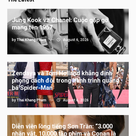
Jung Kook và Chanel: Cuộc gặp gỡ
mang tên 1957
by
Thai Khang Pham
August 6, 2026
Zendaya và Tom Holland khẳng định
phong cách đôi trong hành trình quảng
bá Spider-Man
by
Thai Khang Pham
August 6, 2026
Diễn viên lồng tiếng Sơn Trần: “3.000
nhân vật, 10.000 tập phim và Conan là