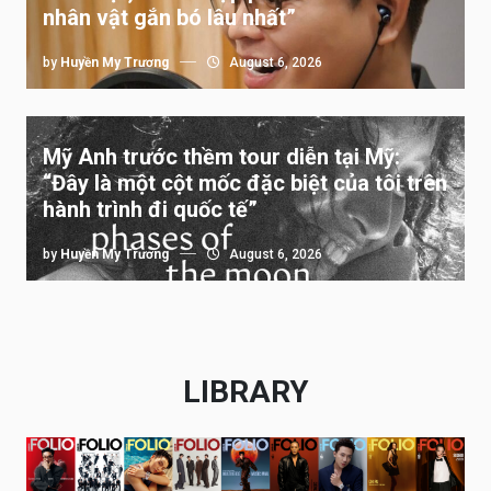
nhân vật gắn bó lâu nhất”
by
Huyền My Trương
August 6, 2026
Mỹ Anh trước thềm tour diễn tại Mỹ:
“Đây là một cột mốc đặc biệt của tôi trên
hành trình đi quốc tế”
by
Huyền My Trương
August 6, 2026
LIBRARY