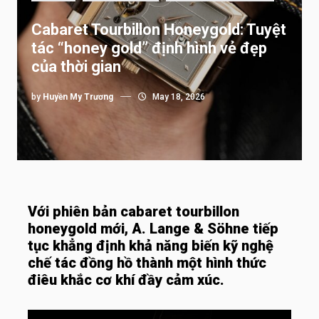
Cabaret Tourbillon Honeygold: Tuyệt
tác “honey gold” định hình vẻ đẹp
của thời gian
by
Huyền My Trương
May 18, 2026
Với phiên bản cabaret tourbillon
honeygold mới, A. Lange & Söhne tiếp
tục khẳng định khả năng biến kỹ nghệ
chế tác đồng hồ thành một hình thức
điêu khắc cơ khí đầy cảm xúc.