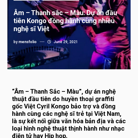
Âm – Thanh sắc – Màu: Dự án đầu
tiên Kongo đồng hành cùng nhiều
nghệ sĩ Việt
by
mensfolio
June 29, 2021
“Âm – Thanh Sắc – Màu”, dự án nghệ
thuật đầu tiên do huyền thoại graffiti
gốc Việt Cyril Kongo bảo trợ và đồng
hành cùng các nghệ sĩ trẻ tại Việt Nam,
là sự kết nối giữa văn hóa bản địa và các
loại hình nghệ thuật thịnh hành như nhạc
điện tử hay Hip hop.