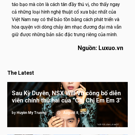
táo bạo mà còn là cách tân đầy thú vị, cho thấy ngay
cả những loại hình nghệ thuật cổ xưa bậc nhất của
Việt Nam nay có thể bảo tồn bằng cách phát triển và
hòa quyện với dòng chảy âm nhạc đương đại mà vẫn
giữ được những bản sắc đặc trưng riêng của mình.
Nguồn: Luxuo.vn
The Latest
Sau Kỳ Duyên, NSX Will Vũ công bố diễn
viên chính thứ hai của “Chị Chị Em Em 3″
by
Huyền My Trương
August 8, 2026