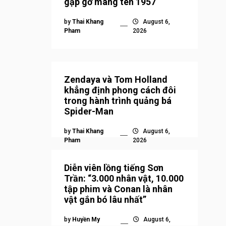
gặp gỡ mang tên 1957
by
Thai Khang
August 6,
Pham
2026
Zendaya và Tom Holland
khẳng định phong cách đôi
trong hành trình quảng bá
Spider-Man
by
Thai Khang
August 6,
Pham
2026
Diễn viên lồng tiếng Sơn
Trần: “3.000 nhân vật, 10.000
tập phim và Conan là nhân
vật gắn bó lâu nhất”
by
Huyền My
August 6,