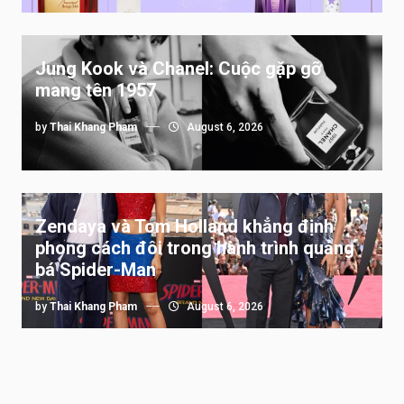
Jung Kook và Chanel: Cuộc gặp gỡ
mang tên 1957
by
Thai Khang Pham
August 6, 2026
Zendaya và Tom Holland khẳng định
phong cách đôi trong hành trình quảng
bá Spider-Man
by
Thai Khang Pham
August 6, 2026