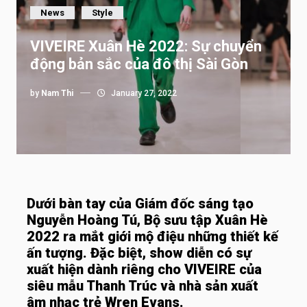
News
Style
VIVEIRE Xuân Hè 2022: Sự chuyển
động bản sắc của đô thị Sài Gòn
by
Nam Thi
January 27, 2022
Dưới bàn tay của Giám đốc sáng tạo
Nguyễn Hoàng Tú, Bộ sưu tập Xuân Hè
2022 ra mắt giới mộ điệu những thiết kế
ấn tượng. Đặc biệt, show diễn có sự
xuất hiện dành riêng cho VIVEIRE của
siêu mẫu Thanh Trúc và nhà sản xuất
âm nhạc trẻ Wren Evans.