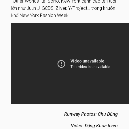
“Other Worlds” tại SoHo, New York cạnh các tên tuổi
lớn như Juun J, GCDS, Zilver, Y/Project… trong khuôn
khổ New York Fashion Week.
Runway Photos
: Chu Dũng
Video
: Đăng Khoa team