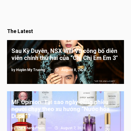
The Latest
Sau Kỳ Duyên, NSX Will Vũ công bố diễn
viên chính thứ hai của “Chị Chị Em Em 3″
by
Huyền My Trương
August 8, 2026
MF Opinion: Tại sao ngày càng nhiều
người chạy theo xu hướng “Nước hoa
Dupe”?
by
Thai Khang Pham
August 7, 2026