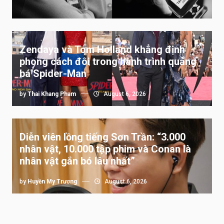
Zendaya và Tom Holland khẳng định
phong cách đôi trong hành trình quảng
bá Spider-Man
by
Thai Khang Pham
August 6, 2026
Diễn viên lồng tiếng Sơn Trần: “3.000
nhân vật, 10.000 tập phim và Conan là
nhân vật gắn bó lâu nhất”
by
Huyền My Trương
August 6, 2026