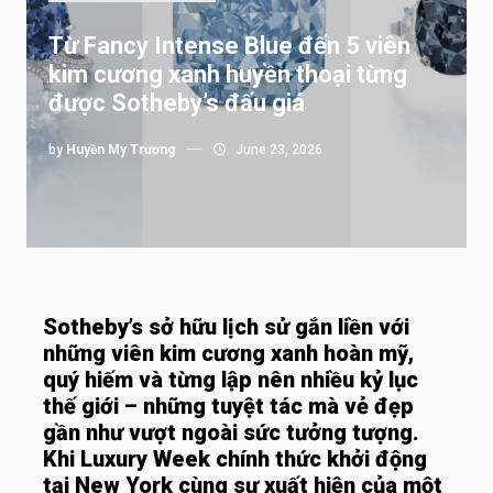
Từ Fancy Intense Blue đến 5 viên
kim cương xanh huyền thoại từng
được Sotheby’s đấu giá
by
Huyền My Trương
June 23, 2026
Sotheby’s sở hữu lịch sử gắn liền với
những viên kim cương xanh hoàn mỹ,
quý hiếm và từng lập nên nhiều kỷ lục
thế giới – những tuyệt tác mà vẻ đẹp
gần như vượt ngoài sức tưởng tượng.
Khi Luxury Week chính thức khởi động
tại New York cùng sự xuất hiện của một