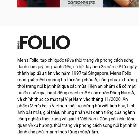
Men’s Folio, tạp chí quốc tế về thời trang và phong cách sống
dành cho quý ông sành điệu, có bề dày hơn 25 năm kể từ ngày
thành lập đầu tiên vào năm 1997 tại Singapore. Men’s Folio
mang sứ mệnh quảng bá tài năng châu Á, cũng như xu hướng
thời trang nổi bật nhất qua các mùa. Hiện ấn phẩm đã có mặt
tại đa quốc gia, hoạt động mạnh mẽ ở các nước Đông Nam Á,
và chính thức có mặt tại Việt Nam vào tháng 11/2020. Ấn
phẩm Men’s Folio Vietnam hội tụ những bài viết tinh hoa, hình
ảnh bắt mắt, giới thiệu những nhân vật danh tiếng của ngành
công nghiệp thời trang và giải trí Việt Nam. Cùng cái nhìn tổng
quan về xu hướng, thời trang và phong cách sống nổi bật nhất
dành cho phái mạnh theo từng mùa/năm.