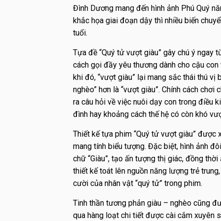
Đình Dương mang đến hình ảnh Phú Quý năm 8
khắc họa giai đoạn dậy thì nhiều biến chu
tuổi.
Tựa đề “Quý tử vượt giàu” gây chú ý ngay từ
cách gọi đầy yêu thương dành cho cậu con t
khi đó, “vượt giàu” lại mang sắc thái thú v
nghèo” hơn là “vượt giàu”. Chính cách chơi
ra câu hỏi về việc nuôi dạy con trong điều k
đình hay khoảng cách thế hệ có còn khó vư
Thiết kế tựa phim “Quý tử vượt giàu” được x
mang tính biểu tượng. Đặc biệt, hình ảnh đô
chữ “Giàu”, tạo ấn tượng thị giác, đồng thờ
thiết kế toát lên nguồn năng lượng trẻ trung
cười của nhân vật “quý tử” trong phim.
Tinh thần tương phản giàu – nghèo cũng đượ
qua hàng loạt chi tiết được cài cắm xuyên 