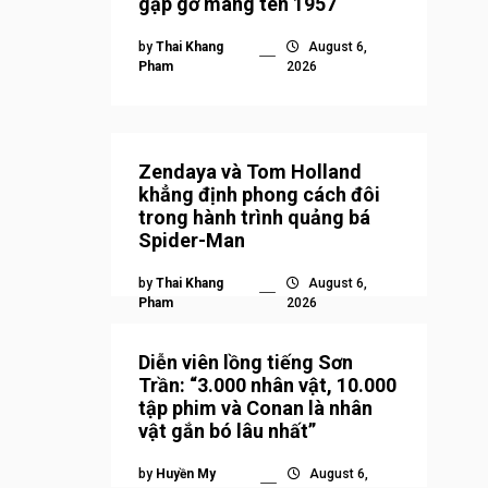
gặp gỡ mang tên 1957
by
Thai Khang
August 6,
Pham
2026
Zendaya và Tom Holland
khẳng định phong cách đôi
trong hành trình quảng bá
Spider-Man
by
Thai Khang
August 6,
Pham
2026
Diễn viên lồng tiếng Sơn
Trần: “3.000 nhân vật, 10.000
tập phim và Conan là nhân
vật gắn bó lâu nhất”
by
Huyền My
August 6,