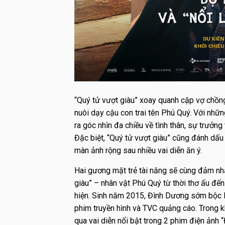
“Quý tử vượt giàu” xoay quanh cặp vợ chồng
nuôi dạy cậu con trai tên Phú Quý. Với những
ra góc nhìn đa chiều về tình thân, sự trưởn
Đặc biệt, “Quý tử vượt giàu” cũng đánh dấu 
màn ảnh rộng sau nhiều vai diễn ăn ý.
Hai gương mặt trẻ tài năng sẽ cùng đảm nhận
giàu” – nhân vật Phú Quý từ thời thơ ấu đế
hiện. Sinh năm 2015, Đình Dương sớm bộc lộ
phim truyền hình và TVC quảng cáo. Trong k
qua vai diễn nổi bật trong 2 phim điện ảnh