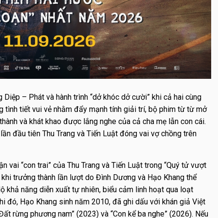
 Diệp – Phát và hành trình “dở khóc dở cười” khi cả hai cùng
 tình tiết vui vẻ nhằm đẩy mạnh tính giải trí, bộ phim từ từ mở
g thành và khát khao được lắng nghe của cả cha mẹ lẫn con cái.
lần đầu tiên Thu Trang và Tiến Luật đóng vai vợ chồng trên
 vai “con trai” của Thu Trang và Tiến Luật trong “Quý tử vượt
n khi trưởng thành lần lượt do Đình Dương và Hạo Khang thể
 khả năng diễn xuất tự nhiên, biểu cảm linh hoạt qua loạt
hi đó, Hạo Khang sinh năm 2010, đã ghi dấu với khán giả Việt
 “Đất rừng phương nam” (2023) và “Con kể ba nghe” (2026). Nếu