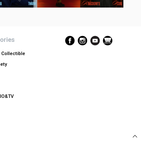
ories
Collectible
ety
n
IO&TV