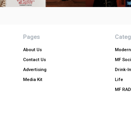
Pages
Categ
About Us
Modern 
Contact Us
MF Soci
Advertising
Drink-I
Media Kit
Life
MF RAD