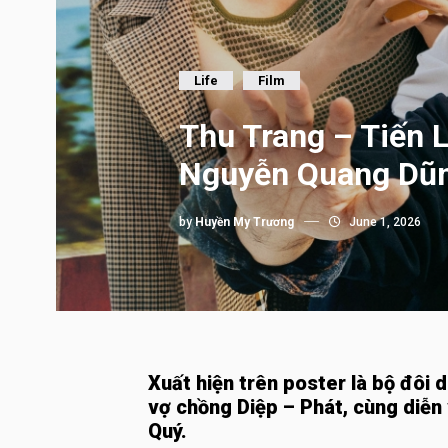
Life
Film
Thu Trang – Tiến L
Nguyễn Quang Dũ
by
Huyền My Trương
June 1, 2026
Xuất hiện trên poster là bộ đôi d
vợ chồng Diệp – Phát, cùng diễn 
Quý.