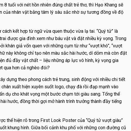
 tuổi với nét hồn nhiên đúng chất trẻ thơ, thì Hạo Khang sẽ
yển của nhân vật bằng tâm lý sâu sắc nhờ sự tương đồng về độ
 cách kết hợp từ ngữ vừa quen thuộc vừa lạ tai. “Quý tử” là
rai được gia đình xem như báu vật và đặt nhiều kỳ vọng. Trong
ị bởi khán giả vốn quen với những cụm từ như “vượt khó”, “vượt
 chữ này không chỉ tạo nên màu sắc hài hước, dí dỏm mà còn đặt
iện đủ đầy vật chất – liệu những áp lực vô hình, kỳ vọng gia
ợt qua hơn cả nghèo đói?
ây dựng theo phong cách trẻ trung, sinh động với nhiều chi tiết
i chân xuất hiện xuyên suốt logo, chạy đà rồi đạp mạnh vào
i ẩn dụ cho khát vọng một bước chạm tới giàu sang. Tổng thể
, hài hước, đồng thời gợi mở hành trình trưởng thành đầy tiếng
c thể hiện rõ trong First Look Poster của “Quý tử vượt giàu”
suốt khung hình. Giữa bối cảnh khu phố với những con đường cũ