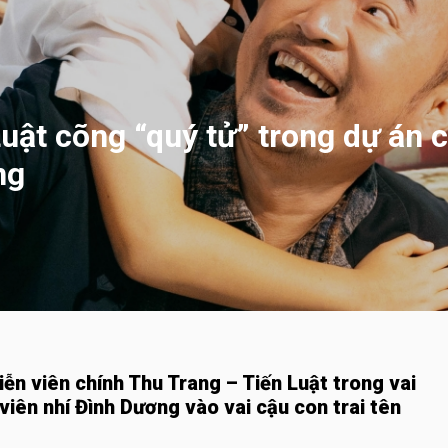
uật cõng “quý tử” trong dự án 
ng
iễn viên chính Thu Trang – Tiến Luật trong vai
viên nhí Đình Dương vào vai cậu con trai tên