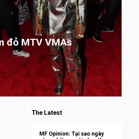
hảm đỏ MTV VMAs
The Latest
MF Opinion: Tại sao ngày