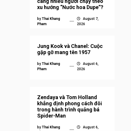
càng nhiều người chạy theo
xu hướng “Nước hoa Dupe”?
by
Thai Khang
August 7,
Pham
2026
Jung Kook và Chanel: Cuộc
gặp gỡ mang tên 1957
by
Thai Khang
August 6,
Pham
2026
Zendaya và Tom Holland
khẳng định phong cách đôi
trong hành trình quảng bá
Spider-Man
by
Thai Khang
August 6,