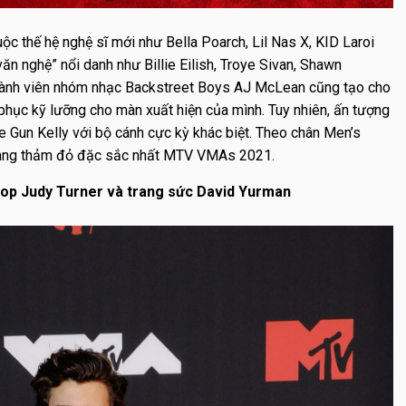
ộc thế hệ nghệ sĩ mới như Bella Poarch, Lil Nas X, KID Laroi
ăn nghệ” nổi danh như Billie Eilish, Troye Sivan, Shawn
hành viên nhóm nhạc Backstreet Boys AJ McLean cũng tạo cho
 phục kỹ lưỡng cho màn xuất hiện của mình. Tuy nhiên, ấn tượng
 Gun Kelly với bộ cánh cực kỳ khác biệt. Theo chân Men’s
trang thảm đỏ đặc sắc nhất MTV VMAs 2021.
top Judy Turner và trang sức David Yurman