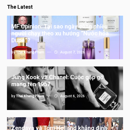
The Latest
MF Opinion: Tại sao ngày càng nhiều
người chạy theo xu hướng “Nước hoa
Dupe”?
by
Thai Khang Pham
August 7, 2026
Jung Kook và Chanel: Cuộc gặp gỡ
mang tên 1957
by
Thai Khang Pham
August 6, 2026
Zendaya và Tom Holland khẳng định