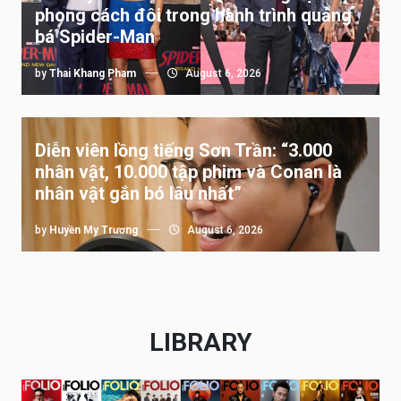
phong cách đôi trong hành trình quảng
bá Spider-Man
by
Thai Khang Pham
August 6, 2026
Diễn viên lồng tiếng Sơn Trần: “3.000
nhân vật, 10.000 tập phim và Conan là
nhân vật gắn bó lâu nhất”
by
Huyền My Trương
August 6, 2026
LIBRARY