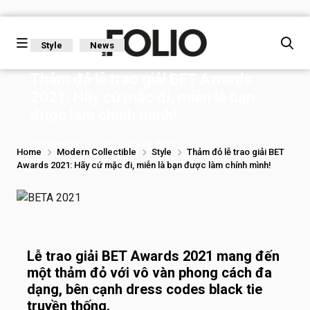
Style
News
Thảm đỏ lễ trao giải BET Awards
2021: Hãy cứ mặc đi, miễn là bạn
được làm chính mình!
by
mensfolio
June 29, 2021
Home
Modern Collectible
Style
Thảm đỏ lễ trao giải BET
Awards 2021: Hãy cứ mặc đi, miễn là bạn được làm chính mình!
Lễ trao giải BET Awards 2021 mang đến
một thảm đỏ với vô vàn phong cách đa
dạng, bên cạnh dress codes black tie
truyền thống.