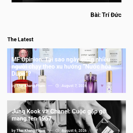
Bài: Trí Đức
The Latest
MF Opinion: Tại sao ngày càng nhiều
người chạy theo xu hướng “Nước hoa
Dupe”?
by
Thai Khang Pham
August 7, 2026
Jung Kook và Chanel: Cuộc gặp gỡ
mang tên 1957
by
Thai Khang Pham
August 6, 2026