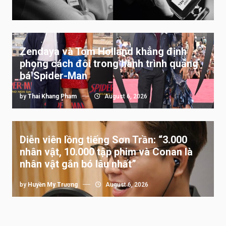
Zendaya và Tom Holland khẳng định
phong cách đôi trong hành trình quảng
bá Spider-Man
by
Thai Khang Pham
August 6, 2026
Diễn viên lồng tiếng Sơn Trần: “3.000
nhân vật, 10.000 tập phim và Conan là
nhân vật gắn bó lâu nhất”
by
Huyền My Trương
August 6, 2026