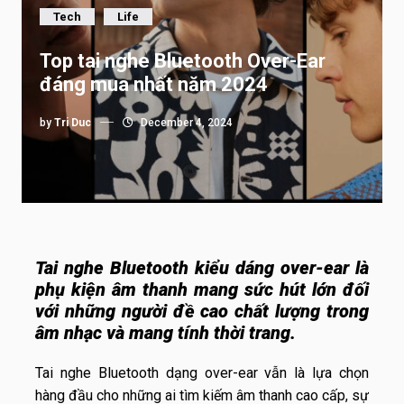
Tech
Life
Top tai nghe Bluetooth Over-Ear
đáng mua nhất năm 2024
by
Tri Duc
December 4, 2024
Tai nghe
Bluetooth kiểu dáng over
-ear là
phụ kiện
âm thanh mang sức hút lớn đối
với những người đề cao chất lượng trong
âm nhạc và mang tính thời trang.
Tai nghe Bluetooth dạng over-ear vẫn là lựa chọn
hàng đầu cho những ai tìm kiếm âm thanh cao cấp, sự