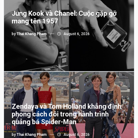
Jung Kook và Chanel: Cuộc gặp gỡ
mang tên 1957
by
Thai Khang Pham
August 6, 2026
Zendaya và Tom Holland khẳng định
phong cách đôi trong hành trình
quảng bá Spider-Man
by
Thai Khang Pham
August 6, 2026