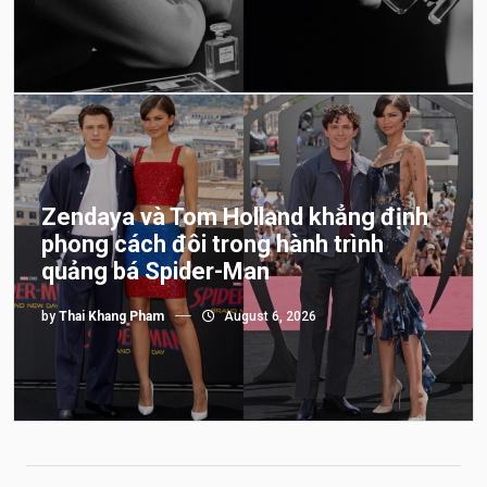
Zendaya và Tom Holland khẳng định
phong cách đôi trong hành trình
quảng bá Spider-Man
by
Thai Khang Pham
August 6, 2026