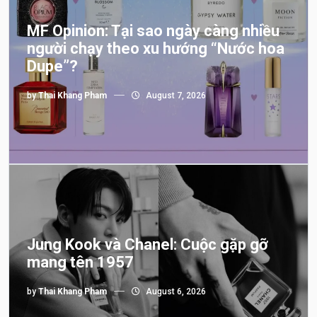
MF Opinion: Tại sao ngày càng nhiều
người chạy theo xu hướng “Nước hoa
Dupe”?
by
Thai Khang Pham
August 7, 2026
Jung Kook và Chanel: Cuộc gặp gỡ
mang tên 1957
by
Thai Khang Pham
August 6, 2026