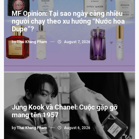
MF Opinion: Tại sao ngày càng nhiều
người chạy theo xu hướng “Nước hoa
Dupe”?
by
Thai Khang Pham
August 7, 2026
Jung Kook và Chanel: Cuộc gặp gỡ
mang tên 1957
by
Thai Khang Pham
August 6, 2026