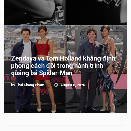
Zendaya và Tom Holland khẳng định
phong cách đôi trong hành trình
quảng bá Spider-Man
by
Thai Khang Pham
August 6, 2026