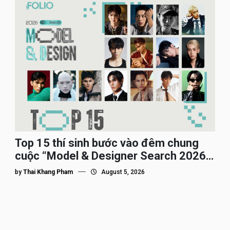
Top 15 thí sinh bước vào đêm chung
cuộc “Model & Designer Search 2026”,
họ là ai?
by
Thai Khang Pham
August 5, 2026