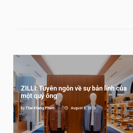
ZILLI: Tuyên ngôn về sự bản lĩnh của
một quý ông
by
Thai Khang Pham
August 5, 2026