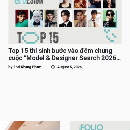
Top 15 thí sinh bước vào đêm chung
cuộc “Model & Designer Search 2026”,
họ là ai?
by
Thai Khang Pham
August 5, 2026