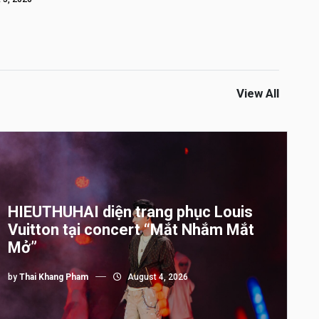
View All
HIEUTHUHAI diện trang phục Louis
Vuitton tại concert “Mắt Nhắm Mắt
Mở”
by
Thai Khang Pham
August 4, 2026