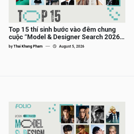
Top 15 thí sinh bước vào đêm chung
cuộc “Model & Designer Search 2026”,
họ là ai?
by
Thai Khang Pham
August 5, 2026