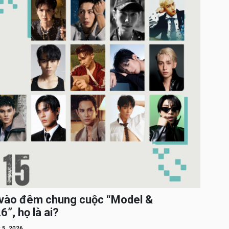
c vào đêm chung cuộc “Model &
”, họ là ai?
 5, 2026