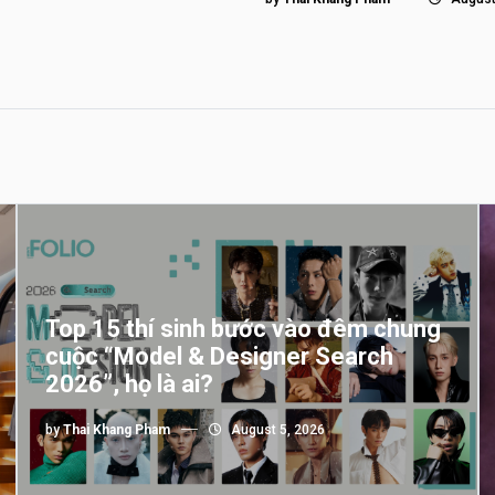
Top 15 thí sinh bước vào đêm chung
cuộc “Model & Designer Search
2026”, họ là ai?
by
Thai Khang Pham
August 5, 2026