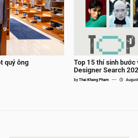
ột quý ông
Top 15 thí sinh bướ
Designer Search 2026
by
Thai Khang Pham
August