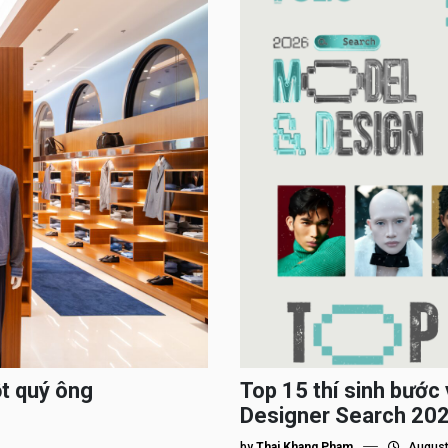
ột quý ông
Top 15 thí sinh bướ
Designer Search 2026
by
Thai Khang Pham
August