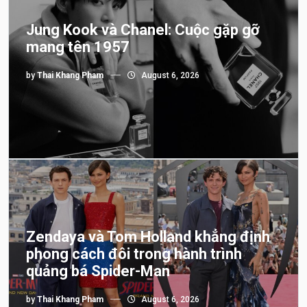
Jung Kook và Chanel: Cuộc gặp gỡ
mang tên 1957
by
Thai Khang Pham
August 6, 2026
Zendaya và Tom Holland khẳng định
phong cách đôi trong hành trình
quảng bá Spider-Man
by
Thai Khang Pham
August 6, 2026