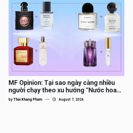
MF Opinion: Tại sao ngày càng nhiều
người chạy theo xu hướng “Nước hoa
Dupe”?
by
Thai Khang Pham
August 7, 2026