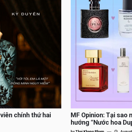
viên chính thứ hai
MF Opinion: Tại sao 
hướng “Nước hoa Du
by
Thai Khang Pham
August