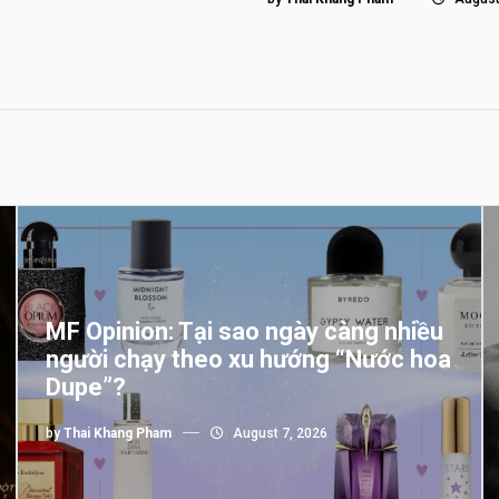
MF Opinion: Tại sao ngày càng nhiều
người chạy theo xu hướng “Nước hoa
Dupe”?
by
Thai Khang Pham
August 7, 2026