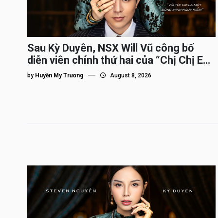
Sau Kỳ Duyên, NSX Will Vũ công bố
diễn viên chính thứ hai của “Chị Chị Em
Em 3″
by
Huyền My Trương
August 8, 2026