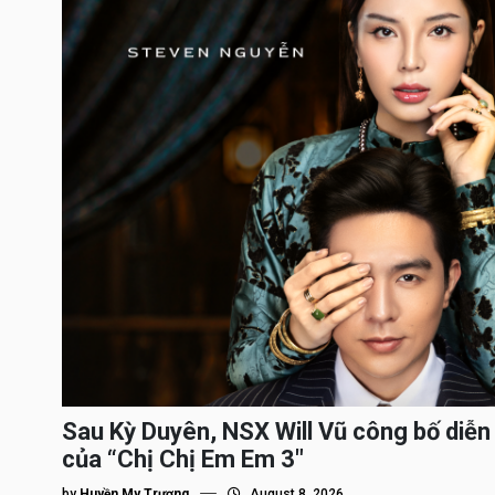
Sau Kỳ Duyên, NSX Will Vũ công bố diễn 
của “Chị Chị Em Em 3″
by
Huyền My Trương
August 8, 2026