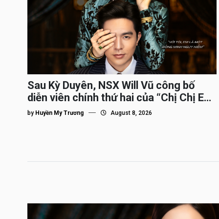
Sau Kỳ Duyên, NSX Will Vũ công bố
diễn viên chính thứ hai của “Chị Chị Em
Em 3″
by
Huyền My Trương
August 8, 2026