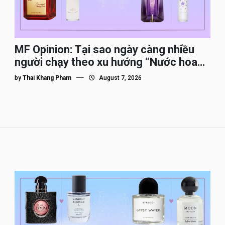
MF Opinion: Tại sao ngày càng nhiều
người chạy theo xu hướng “Nước hoa
Dupe”?
by
Thai Khang Pham
August 7, 2026