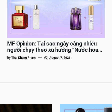
MF Opinion: Tại sao ngày càng nhiều
người chạy theo xu hướng “Nước hoa
Dupe”?
by
Thai Khang Pham
August 7, 2026