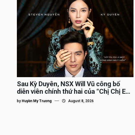
Sau Kỳ Duyên, NSX Will Vũ công bố
diễn viên chính thứ hai của “Chị Chị Em
Em 3″
by
Huyền My Trương
August 8, 2026