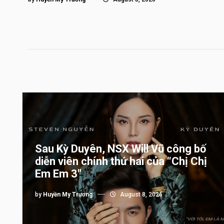
Sau Kỳ Duyên, NSX Will Vũ công bố
diễn viên chính thứ hai của “Chị Chị
Em Em 3″
by
Huyền My Trương
August 8, 2026