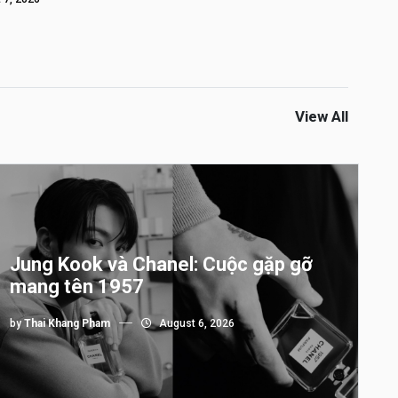
View All
Jung Kook và Chanel: Cuộc gặp gỡ
mang tên 1957
by
Thai Khang Pham
August 6, 2026