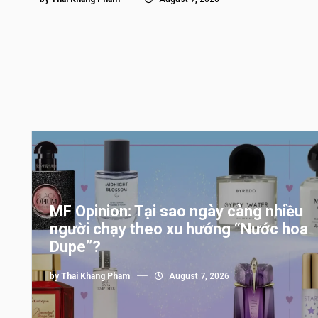
MF Opinion: Tại sao ngày càng nhiều
người chạy theo xu hướng “Nước hoa
Dupe”?
by
Thai Khang Pham
August 7, 2026