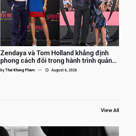
Zendaya và Tom Holland khẳng định
phong cách đôi trong hành trình quảng
bá Spider-Man
by
Thai Khang Pham
August 6, 2026
View All