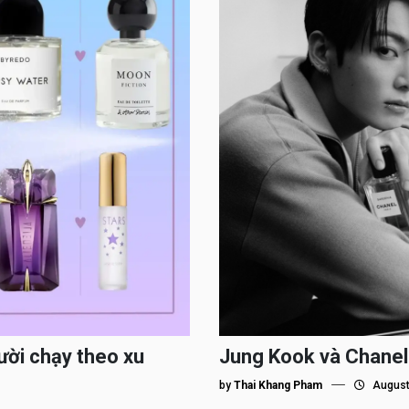
ười chạy theo xu
Jung Kook và Chanel
by
Thai Khang Pham
August