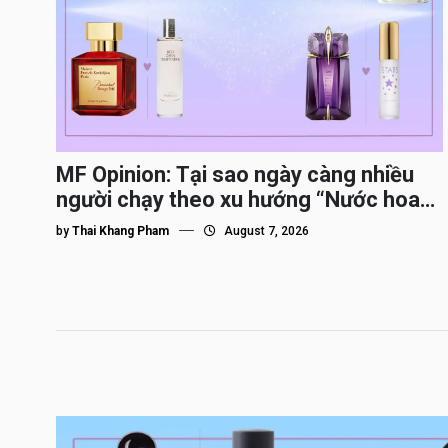
MF Opinion: Tại sao ngày càng nhiều
người chạy theo xu hướng “Nước hoa
Dupe”?
by
Thai Khang Pham
August 7, 2026