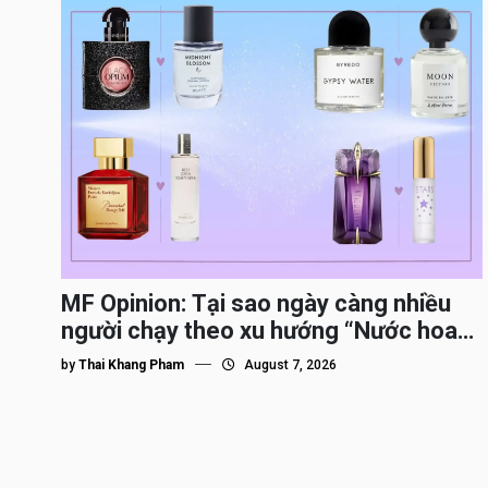
MF Opinion: Tại sao ngày càng nhiều
người chạy theo xu hướng “Nước hoa
Dupe”?
by
Thai Khang Pham
August 7, 2026