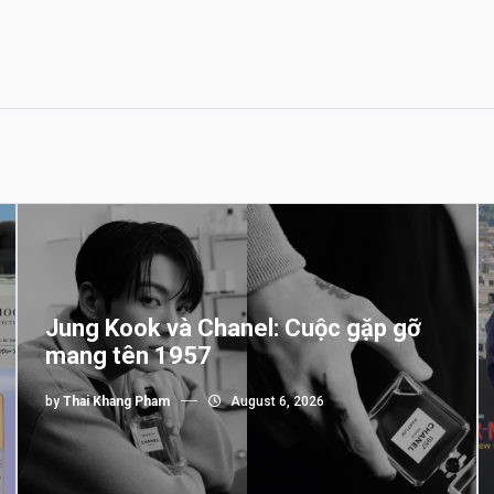
Jung Kook và Chanel: Cuộc gặp gỡ
mang tên 1957
by
Thai Khang Pham
August 6, 2026