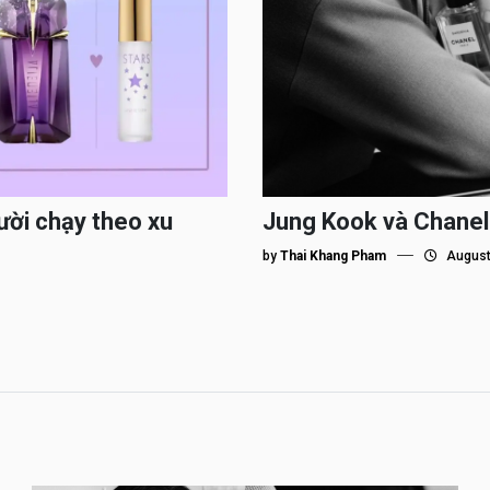
ười chạy theo xu
Jung Kook và Chanel
by
Thai Khang Pham
August