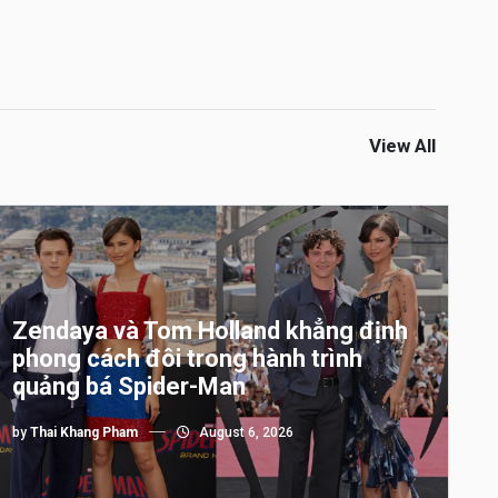
View All
Zendaya và Tom Holland khẳng định
phong cách đôi trong hành trình
quảng bá Spider-Man
by
Thai Khang Pham
August 6, 2026