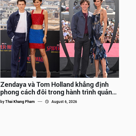
Zendaya và Tom Holland khẳng định
phong cách đôi trong hành trình quảng
bá Spider-Man
by
Thai Khang Pham
August 6, 2026