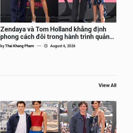
Zendaya và Tom Holland khẳng định
phong cách đôi trong hành trình quảng
bá Spider-Man
by
Thai Khang Pham
August 6, 2026
View All