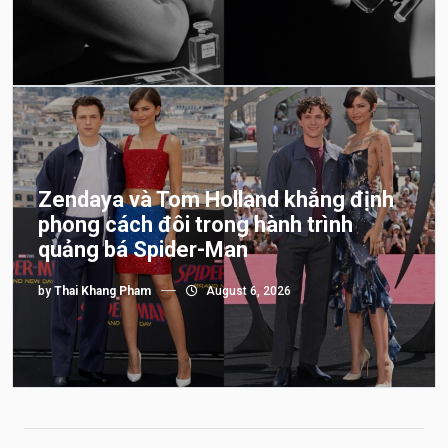
Zendaya và Tom Holland khẳng định
phong cách đôi trong hành trình
quảng bá Spider-Man
by
Thai Khang Pham
August 6, 2026