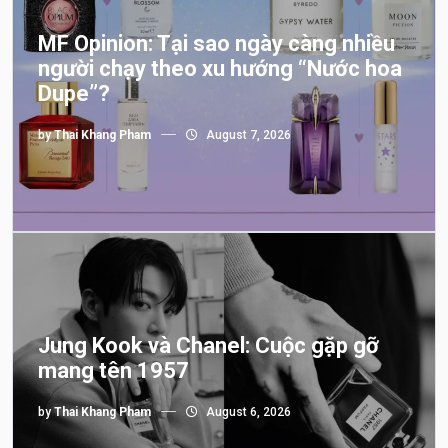
MF Opinion: Tại sao ngày càng nhiều
người chạy theo xu hướng “Nước hoa
Dupe”?
by
Thai Khang Pham
August 7, 2026
Jung Kook và Chanel: Cuộc gặp gỡ
mang tên 1957
by
Thai Khang Pham
August 6, 2026