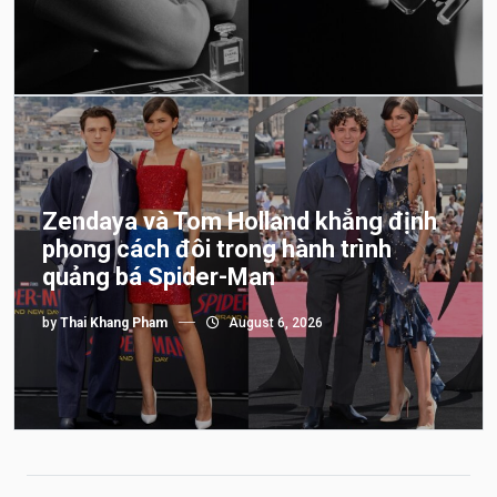
Zendaya và Tom Holland khẳng định
phong cách đôi trong hành trình
quảng bá Spider-Man
by
Thai Khang Pham
August 6, 2026