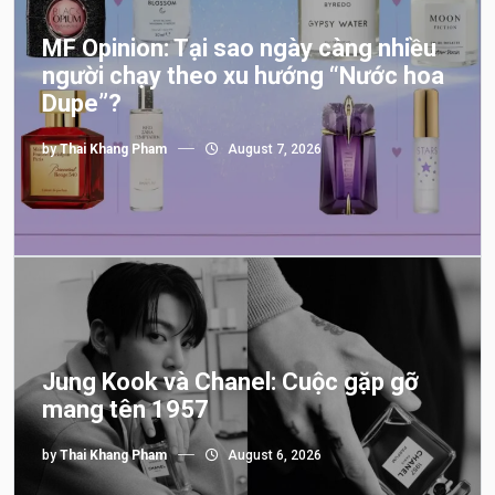
MF Opinion: Tại sao ngày càng nhiều
người chạy theo xu hướng “Nước hoa
Dupe”?
by
Thai Khang Pham
August 7, 2026
Jung Kook và Chanel: Cuộc gặp gỡ
mang tên 1957
by
Thai Khang Pham
August 6, 2026