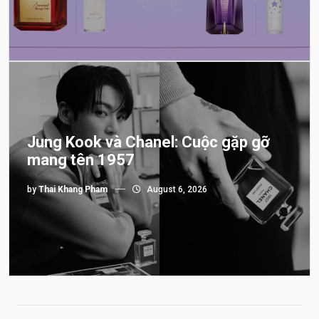
Jung Kook và Chanel: Cuộc gặp gỡ
mang tên 1957
by
Thai Khang Pham
August 6, 2026