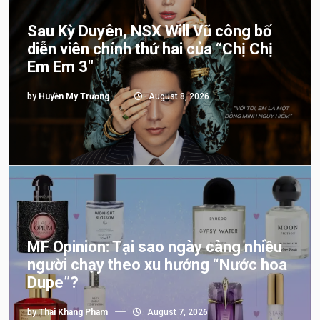
Sau Kỳ Duyên, NSX Will Vũ công bố
diễn viên chính thứ hai của “Chị Chị
Em Em 3″
by
Huyền My Trương
August 8, 2026
MF Opinion: Tại sao ngày càng nhiều
người chạy theo xu hướng “Nước hoa
Dupe”?
by
Thai Khang Pham
August 7, 2026