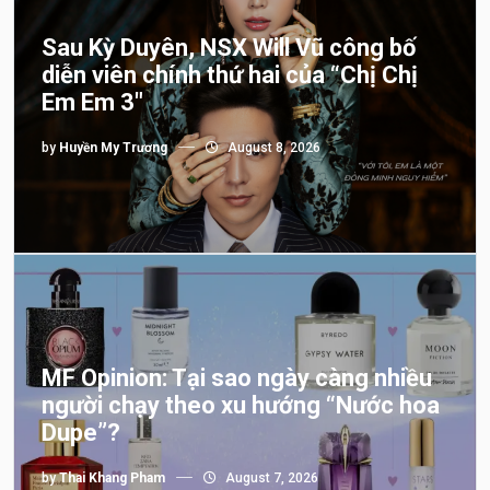
Sau Kỳ Duyên, NSX Will Vũ công bố
diễn viên chính thứ hai của “Chị Chị
Em Em 3″
by
Huyền My Trương
August 8, 2026
MF Opinion: Tại sao ngày càng nhiều
người chạy theo xu hướng “Nước hoa
Dupe”?
by
Thai Khang Pham
August 7, 2026