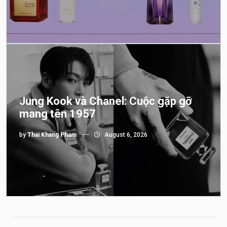
Jung Kook và Chanel: Cuộc gặp gỡ
mang tên 1957
by
Thai Khang Pham
August 6, 2026