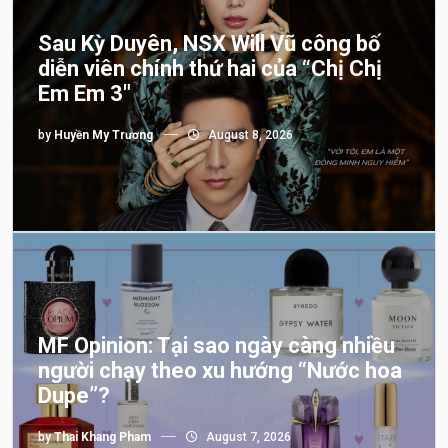
Sau Kỳ Duyên, NSX Will Vũ công bố
diễn viên chính thứ hai của “Chị Chị
Em Em 3″
by
Huyền My Trương
August 8, 2026
MF Opinion: Tại sao ngày càng nhiều
người chạy theo xu hướng “Nước hoa
Dupe”?
by
Thai Khang Pham
August 7, 2026