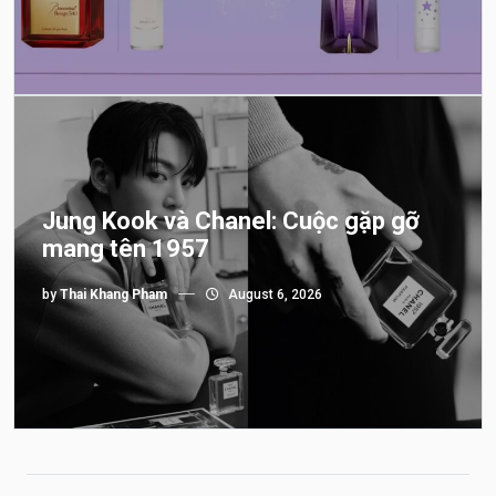
Jung Kook và Chanel: Cuộc gặp gỡ
mang tên 1957
by
Thai Khang Pham
August 6, 2026