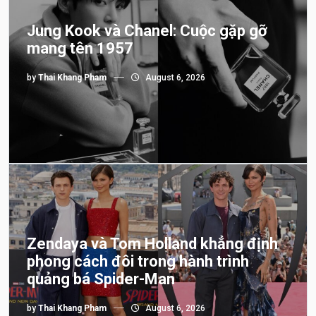
Jung Kook và Chanel: Cuộc gặp gỡ
mang tên 1957
by
Thai Khang Pham
August 6, 2026
Zendaya và Tom Holland khẳng định
phong cách đôi trong hành trình
quảng bá Spider-Man
by
Thai Khang Pham
August 6, 2026