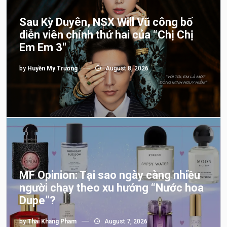
Sau Kỳ Duyên, NSX Will Vũ công bố
diễn viên chính thứ hai của “Chị Chị
Em Em 3″
by
Huyền My Trương
August 8, 2026
MF Opinion: Tại sao ngày càng nhiều
người chạy theo xu hướng “Nước hoa
Dupe”?
by
Thai Khang Pham
August 7, 2026