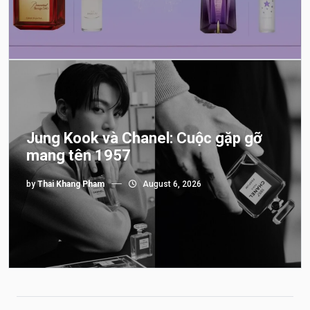
Jung Kook và Chanel: Cuộc gặp gỡ
mang tên 1957
by
Thai Khang Pham
August 6, 2026