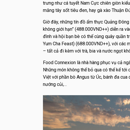
trưng như cá tuyết Nam Cực chiên giòn kiể
măng tây sốt tiêu đen, hay gà xào Thuận Đứ
Giờ đây, những tín đồ ẩm thực Quảng Đông 
không giới hạn” (488.000VND++) diễn ra vào
đình và hội bạn bè có thể cùng quây quần tr
Yum Cha Feast) (688.000VND++), với các mó
– tất cả đi kèm với trà, bia và nước ngọt kh
Food Connexion
là nhà hàng phục vụ cả ngày
Những món không thể bỏ qua có thể kể tới c
Việt với phần bò Angus từ Úc, bánh đa cua
nướng củi,…