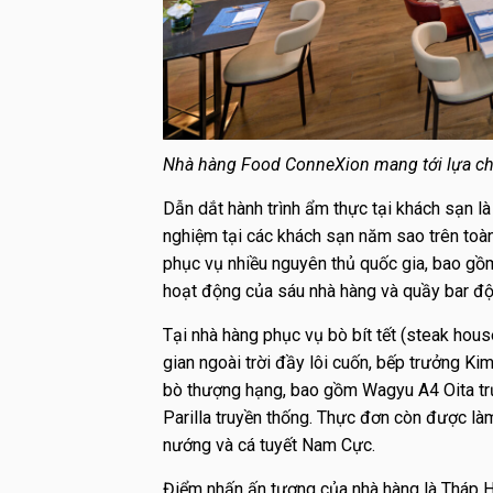
Nhà hàng Food ConneXion mang tới lựa ch
Dẫn dắt hành trình ẩm thực tại khách sạn l
nghiệm tại các khách sạn năm sao trên toà
phục vụ nhiều nguyên thủ quốc gia, bao gồ
hoạt động của sáu nhà hàng và quầy bar độ
Tại nhà hàng phục vụ bò bít tết (steak hou
gian ngoài trời đầy lôi cuốn, bếp trưởng Ki
bò thượng hạng, bao gồm Wagyu A4 Oita trứ
Parilla truyền thống. Thực đơn còn được là
nướng và cá tuyết Nam Cực.
Điểm nhấn ấn tượng của nhà hàng là Tháp 