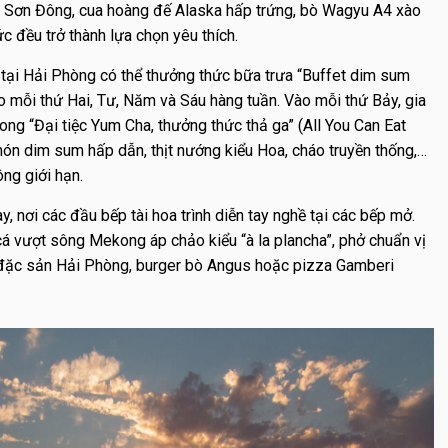
u Sơn Đông, cua hoàng đế Alaska hấp trứng, bò Wagyu A4 xào
c đều trở thành lựa chọn yêu thích.
tại Hải Phòng có thể thưởng thức bữa trưa “Buffet dim sum
 mỗi thứ Hai, Tư, Năm và Sáu hàng tuần. Vào mỗi thứ Bảy, gia
ong “Đại tiệc Yum Cha, thưởng thức thả ga” (All You Can Eat
n dim sum hấp dẫn, thịt nướng kiểu Hoa, cháo truyền thống,…
ông giới hạn.
, nơi các đầu bếp tài hoa trình diễn tay nghề tại các bếp mở.
á vượt sông Mekong áp chảo kiểu “à la plancha”, phở chuẩn vị
 đặc sản Hải Phòng, burger bò Angus hoặc pizza Gamberi