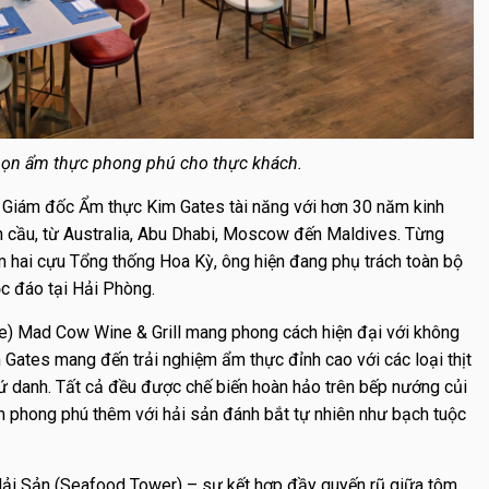
ọn ẩm thực phong phú cho thực khách.
à Giám đốc Ẩm thực Kim Gates tài năng với hơn 30 năm kinh
n cầu, từ Australia, Abu Dhabi, Moscow đến Maldives. Từng
m hai cựu Tổng thống Hoa Kỳ, ông hiện đang phụ trách toàn bộ
c đáo tại Hải Phòng.
se)
Mad Cow Wine & Grill
mang phong cách hiện đại với không
m Gates mang đến trải nghiệm ẩm thực đỉnh cao với các loại thịt
 danh. Tất cả đều được chế biến hoàn hảo trên bếp nướng củi
m phong phú thêm với hải sản đánh bắt tự nhiên như bạch tuộc
Hải Sản (Seafood Tower) – sự kết hợp đầy quyến rũ giữa tôm