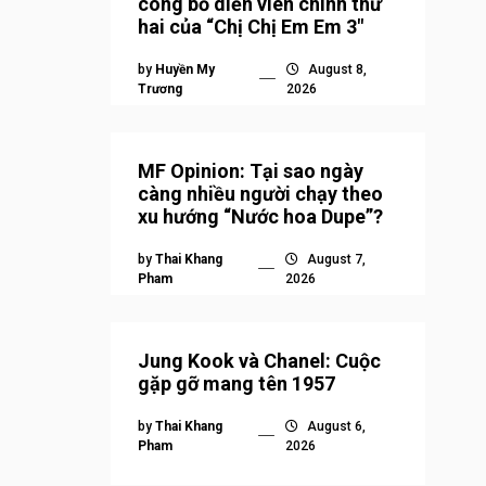
công bố diễn viên chính thứ
hai của “Chị Chị Em Em 3″
by
Huyền My
August 8,
Trương
2026
MF Opinion: Tại sao ngày
càng nhiều người chạy theo
xu hướng “Nước hoa Dupe”?
by
Thai Khang
August 7,
Pham
2026
Jung Kook và Chanel: Cuộc
gặp gỡ mang tên 1957
by
Thai Khang
August 6,
Pham
2026