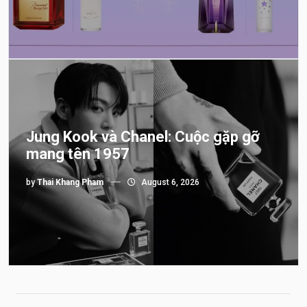
Jung Kook và Chanel: Cuộc gặp gỡ
mang tên 1957
by
Thai Khang Pham
August 6, 2026