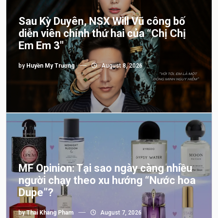
Sau Kỳ Duyên, NSX Will Vũ công bố
diễn viên chính thứ hai của “Chị Chị
Em Em 3″
by
Huyền My Trương
August 8, 2026
MF Opinion: Tại sao ngày càng nhiều
người chạy theo xu hướng “Nước hoa
Dupe”?
by
Thai Khang Pham
August 7, 2026