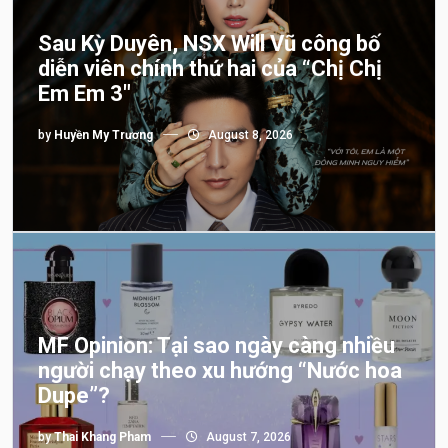
Sau Kỳ Duyên, NSX Will Vũ công bố
diễn viên chính thứ hai của “Chị Chị
Em Em 3″
by
Huyền My Trương
August 8, 2026
MF Opinion: Tại sao ngày càng nhiều
người chạy theo xu hướng “Nước hoa
Dupe”?
by
Thai Khang Pham
August 7, 2026