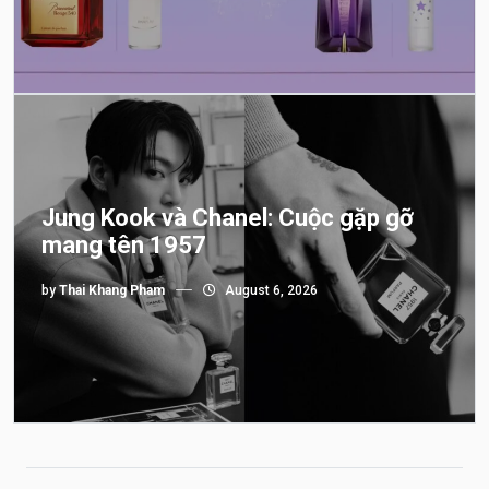
Jung Kook và Chanel: Cuộc gặp gỡ
mang tên 1957
by
Thai Khang Pham
August 6, 2026