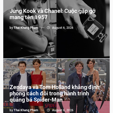
Jung Kook và Chanel: Cuộc gặp gỡ
mang tên 1957
by
Thai Khang Pham
August 6, 2026
Zendaya và Tom Holland khẳng định
phong cách đôi trong hành trình
quảng bá Spider-Man
by
Thai Khang Pham
August 6, 2026