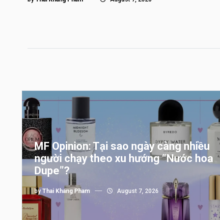
MF Opinion: Tại sao ngày càng nhiều
người chạy theo xu hướng “Nước hoa
Dupe”?
by
Thai Khang Pham
August 7, 2026