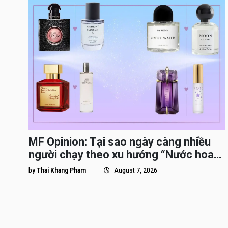
MF Opinion: Tại sao ngày càng nhiều
người chạy theo xu hướng “Nước hoa
Dupe”?
by
Thai Khang Pham
August 7, 2026