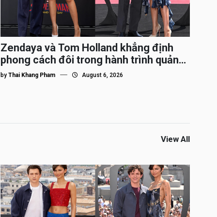
Zendaya và Tom Holland khẳng định
phong cách đôi trong hành trình quảng
bá Spider-Man
by
Thai Khang Pham
August 6, 2026
View All