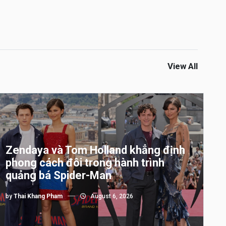
View All
Zendaya và Tom Holland khẳng định
phong cách đôi trong hành trình
quảng bá Spider-Man
by
Thai Khang Pham
August 6, 2026