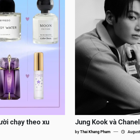
ười chạy theo xu
Jung Kook và Chanel
by
Thai Khang Pham
August