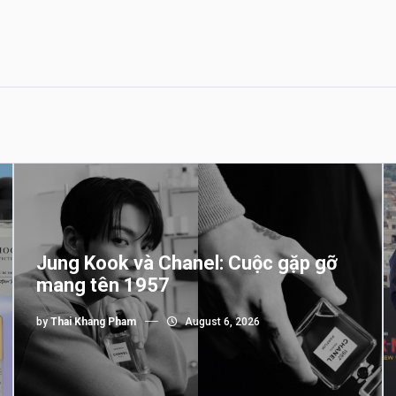
Jung Kook và Chanel: Cuộc gặp gỡ
mang tên 1957
by
Thai Khang Pham
August 6, 2026