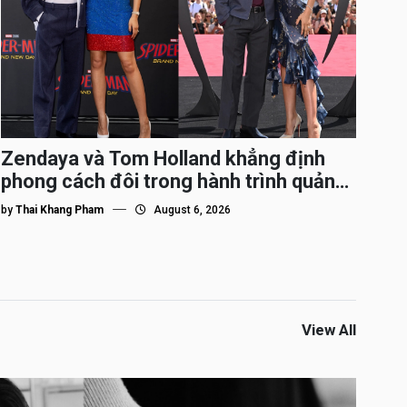
Zendaya và Tom Holland khẳng định
phong cách đôi trong hành trình quảng
bá Spider-Man
by
Thai Khang Pham
August 6, 2026
View All