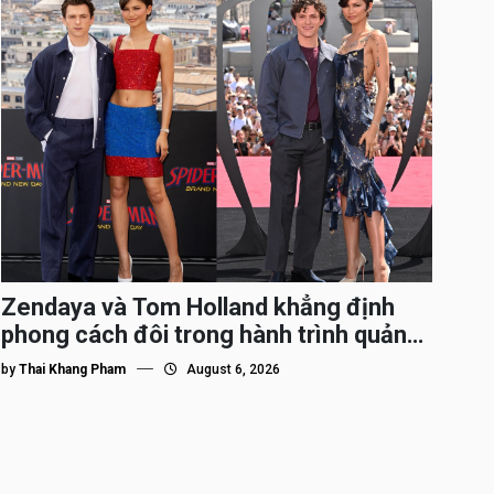
Zendaya và Tom Holland khẳng định
phong cách đôi trong hành trình quảng
bá Spider-Man
by
Thai Khang Pham
August 6, 2026