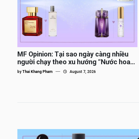
MF Opinion: Tại sao ngày càng nhiều
người chạy theo xu hướng “Nước hoa
Dupe”?
by
Thai Khang Pham
August 7, 2026