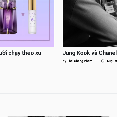
ười chạy theo xu
Jung Kook và Chanel
by
Thai Khang Pham
August