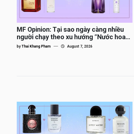
MF Opinion: Tại sao ngày càng nhiều
người chạy theo xu hướng “Nước hoa
Dupe”?
by
Thai Khang Pham
August 7, 2026