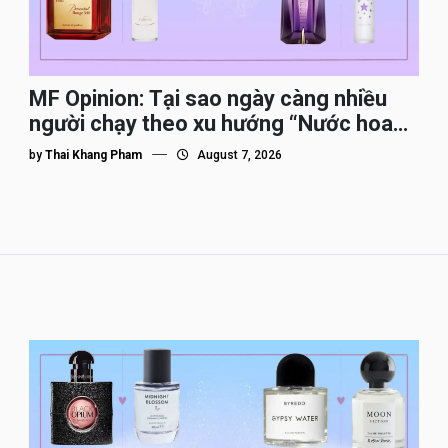
MF Opinion: Tại sao ngày càng nhiều
người chạy theo xu hướng “Nước hoa
Dupe”?
by
Thai Khang Pham
August 7, 2026