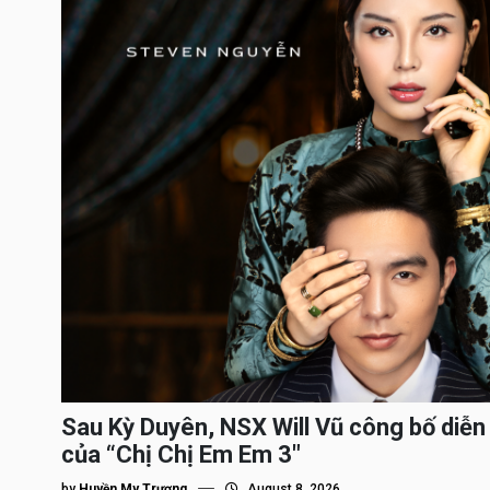
Sau Kỳ Duyên, NSX Will Vũ công bố diễn 
của “Chị Chị Em Em 3″
by
Huyền My Trương
August 8, 2026