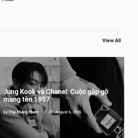
View All
Jung Kook và Chanel: Cuộc gặp gỡ
mang tên 1957
by
Thai Khang Pham
August 6, 2026