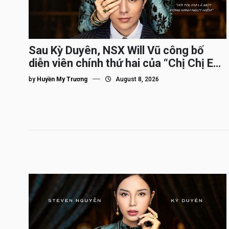
Sau Kỳ Duyên, NSX Will Vũ công bố
diễn viên chính thứ hai của “Chị Chị Em
Em 3″
by
Huyền My Trương
August 8, 2026