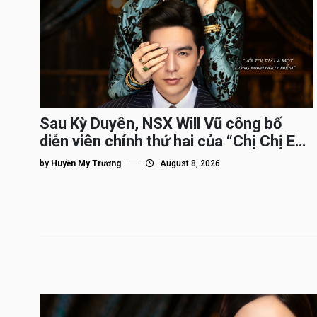
Sau Kỳ Duyên, NSX Will Vũ công bố
diễn viên chính thứ hai của “Chị Chị Em
Em 3″
by
Huyền My Trương
August 8, 2026