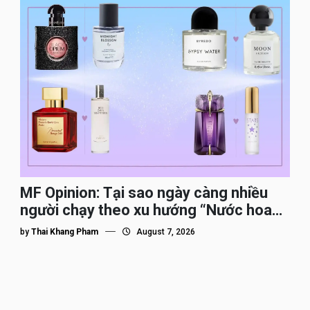
MF Opinion: Tại sao ngày càng nhiều
người chạy theo xu hướng “Nước hoa
Dupe”?
by
Thai Khang Pham
August 7, 2026