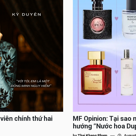
viên chính thứ hai
MF Opinion: Tại sao 
hướng “Nước hoa Du
by
Thai Khang Pham
August