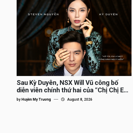
Sau Kỳ Duyên, NSX Will Vũ công bố
diễn viên chính thứ hai của “Chị Chị Em
Em 3″
by
Huyền My Trương
August 8, 2026