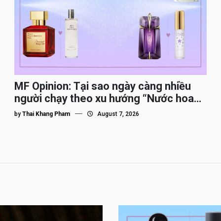
MF Opinion: Tại sao ngày càng nhiều
người chạy theo xu hướng “Nước hoa
Dupe”?
by
Thai Khang Pham
August 7, 2026