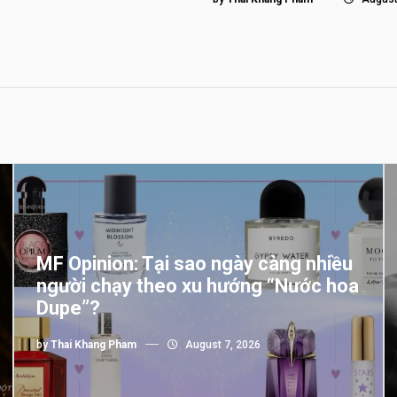
MF Opinion: Tại sao ngày càng nhiều
người chạy theo xu hướng “Nước hoa
Dupe”?
by
Thai Khang Pham
August 7, 2026