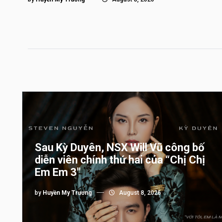
Sau Kỳ Duyên, NSX Will Vũ công bố
diễn viên chính thứ hai của “Chị Chị
Em Em 3″
by
Huyền My Trương
August 8, 2026