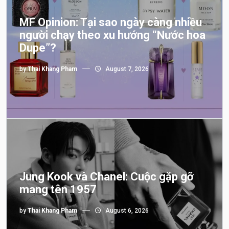
MF Opinion: Tại sao ngày càng nhiều
người chạy theo xu hướng “Nước hoa
Dupe”?
by
Thai Khang Pham
August 7, 2026
Jung Kook và Chanel: Cuộc gặp gỡ
mang tên 1957
by
Thai Khang Pham
August 6, 2026