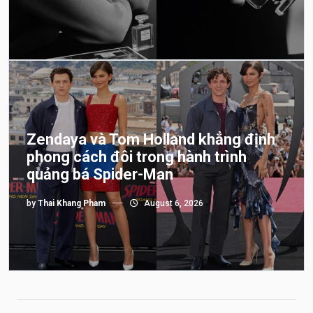
Zendaya và Tom Holland khẳng định
phong cách đôi trong hành trình
quảng bá Spider-Man
by
Thai Khang Pham
August 6, 2026