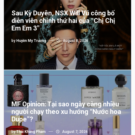
Sau Kỳ Duyên, NSX Will Vũ công bố
diễn viên chính thứ hai của “Chị Chị
Em Em 3″
by
Huyền My Trương
August 8, 2026
MF Opinion: Tại sao ngày càng nhiều
người chạy theo xu hướng “Nước hoa
Dupe”?
by
Thai Khang Pham
August 7, 2026