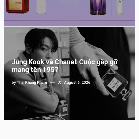
Jung Kook và Chanel: Cuộc gặp gỡ
mang tên 1957
by
Thai Khang Pham
August 6, 2026