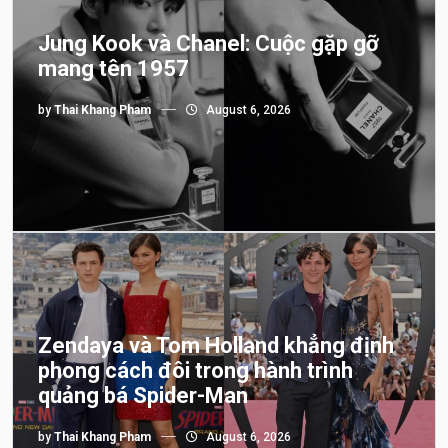
Jung Kook và Chanel: Cuộc gặp gỡ
mang tên 1957
by
Thai Khang Pham
August 6, 2026
Zendaya và Tom Holland khẳng định
phong cách đôi trong hành trình
quảng bá Spider-Man
by
Thai Khang Pham
August 6, 2026