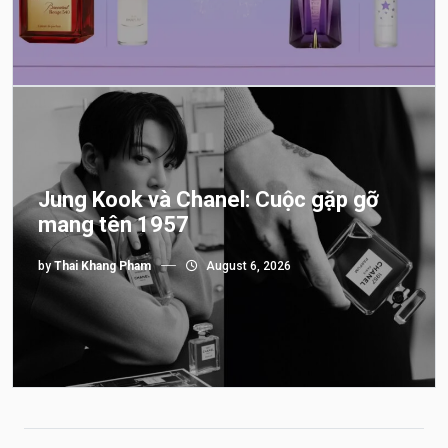
Jung Kook và Chanel: Cuộc gặp gỡ
mang tên 1957
by
Thai Khang Pham
August 6, 2026