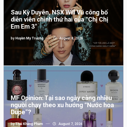
Sau Kỳ Duyên, NSX Will Vũ công bố
diễn viên chính thứ hai của “Chị Chị
Em Em 3″
by
Huyền My Trương
August 8, 2026
MF Opinion: Tại sao ngày càng nhiều
người chạy theo xu hướng “Nước hoa
Dupe”?
by
Thai Khang Pham
August 7, 2026