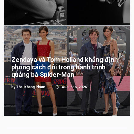
Zendaya và Tom Holland khẳng định
phong cách đôi trong hành trình
quảng bá Spider-Man
by
Thai Khang Pham
August 6, 2026