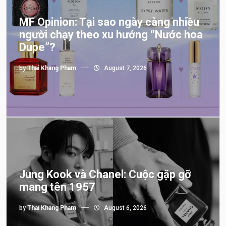
MF Opinion: Tại sao ngày càng nhiều
người chạy theo xu hướng “Nước hoa
Dupe”?
by
Thai Khang Pham
August 7, 2026
Jung Kook và Chanel: Cuộc gặp gỡ
mang tên 1957
by
Thai Khang Pham
August 6, 2026