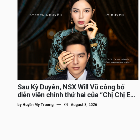
Sau Kỳ Duyên, NSX Will Vũ công bố
diễn viên chính thứ hai của “Chị Chị Em
Em 3″
by
Huyền My Trương
August 8, 2026