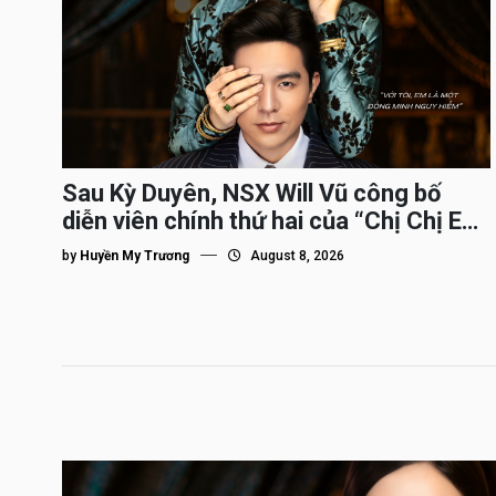
Sau Kỳ Duyên, NSX Will Vũ công bố
diễn viên chính thứ hai của “Chị Chị Em
Em 3″
by
Huyền My Trương
August 8, 2026