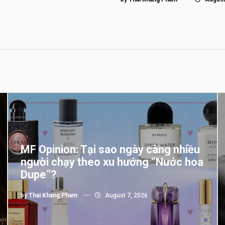
MF Opinion: Tại sao ngày càng nhiều
người chạy theo xu hướng “Nước hoa
Dupe”?
by
Thai Khang Pham
August 7, 2026