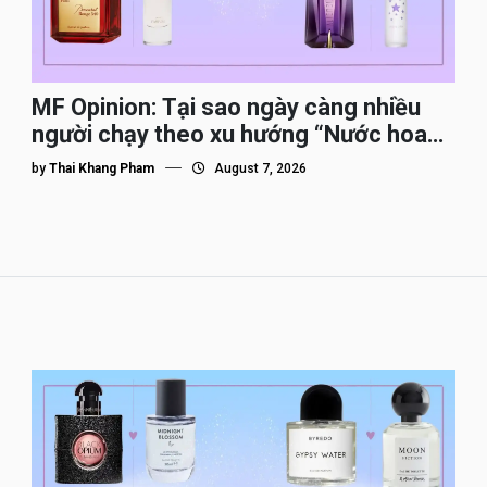
MF Opinion: Tại sao ngày càng nhiều
người chạy theo xu hướng “Nước hoa
Dupe”?
by
Thai Khang Pham
August 7, 2026