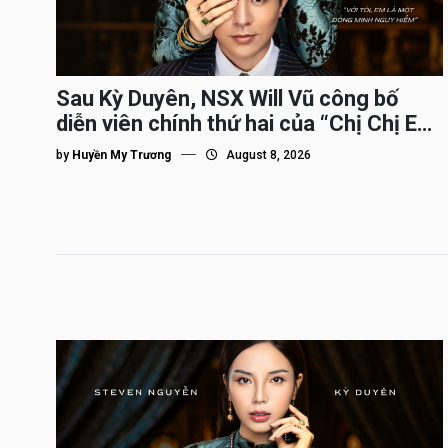
Sau Kỳ Duyên, NSX Will Vũ công bố
diễn viên chính thứ hai của “Chị Chị Em
Em 3″
by
Huyền My Trương
August 8, 2026