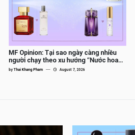
MF Opinion: Tại sao ngày càng nhiều
người chạy theo xu hướng “Nước hoa
Dupe”?
by
Thai Khang Pham
August 7, 2026