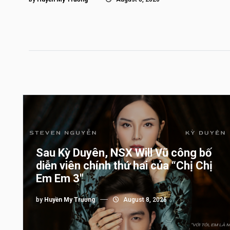
Sau Kỳ Duyên, NSX Will Vũ công bố
diễn viên chính thứ hai của “Chị Chị
Em Em 3″
by
Huyền My Trương
August 8, 2026