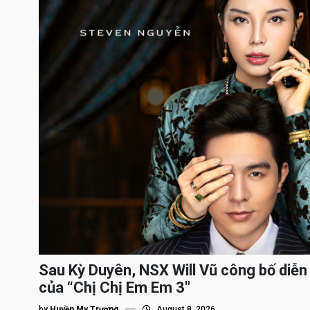
Sau Kỳ Duyên, NSX Will Vũ công bố diễn 
của “Chị Chị Em Em 3″
by
Huyền My Trương
August 8, 2026