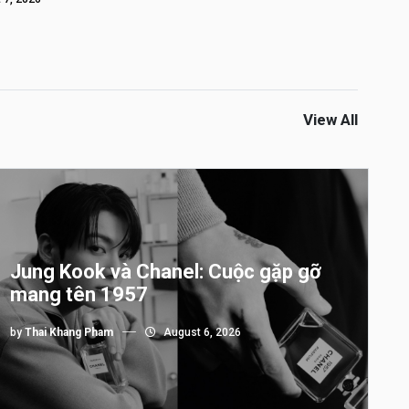
View All
Jung Kook và Chanel: Cuộc gặp gỡ
mang tên 1957
by
Thai Khang Pham
August 6, 2026