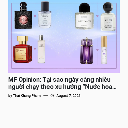
MF Opinion: Tại sao ngày càng nhiều
người chạy theo xu hướng “Nước hoa
Dupe”?
by
Thai Khang Pham
August 7, 2026