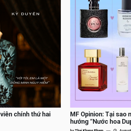
viên chính thứ hai
MF Opinion: Tại sao 
hướng “Nước hoa Du
by
Thai Khang Pham
August