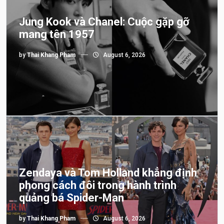
Jung Kook và Chanel: Cuộc gặp gỡ
mang tên 1957
by
Thai Khang Pham
August 6, 2026
Zendaya và Tom Holland khẳng định
phong cách đôi trong hành trình
quảng bá Spider-Man
by
Thai Khang Pham
August 6, 2026