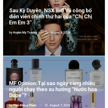
Sau Kỳ Duyên, NSX Will Vũ công bố
diễn viên chính thứ hai của “Chị Chị
Em Em 3″
by
Huyền My Trương
August 8, 2026
MF Opinion: Tại sao ngày càng nhiều
người chạy theo xu hướng “Nước hoa
Dupe”?
by
Thai Khang Pham
August 7, 2026