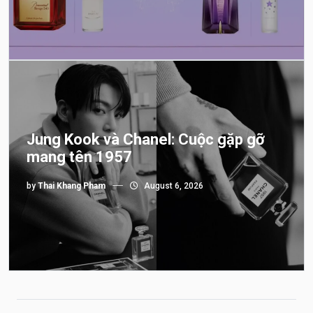
Jung Kook và Chanel: Cuộc gặp gỡ
mang tên 1957
by
Thai Khang Pham
August 6, 2026