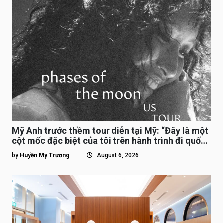
Mỹ Anh trước thềm tour diễn tại Mỹ: “Đây là một
cột mốc đặc biệt của tôi trên hành trình đi quốc
tế”
by
Huyền My Trương
August 6, 2026