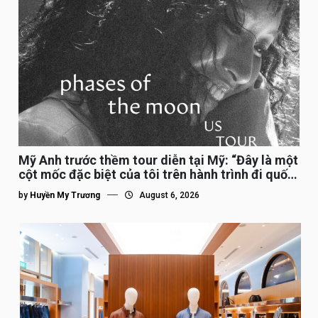
Mỹ Anh trước thềm tour diễn tại Mỹ: “Đây là một
cột mốc đặc biệt của tôi trên hành trình đi quốc
tế”
by
Huyền My Trương
August 6, 2026