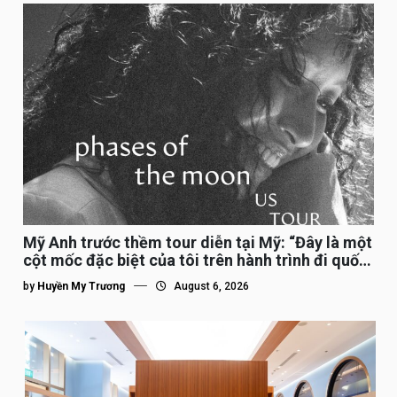
Mỹ Anh trước thềm tour diễn tại Mỹ: “Đây là một
cột mốc đặc biệt của tôi trên hành trình đi quốc
tế”
by
Huyền My Trương
August 6, 2026