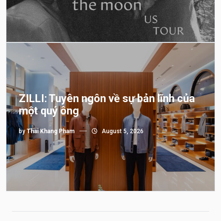
ZILLI: Tuyên ngôn về sự bản lĩnh của
một quý ông
by
Thai Khang Pham
August 5, 2026