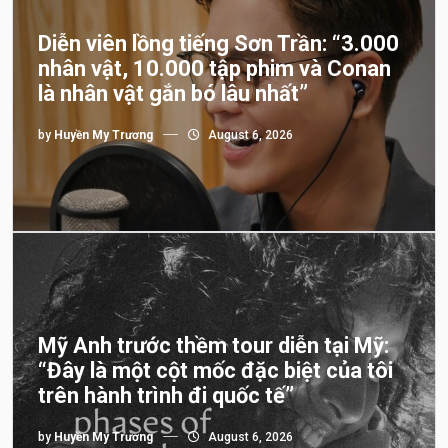
Diễn viên lồng tiếng Sơn Trần: “3.000
nhân vật, 10.000 tập phim và Conan
là nhân vật gắn bó lâu nhất”
by
Huyền My Trương
August 6, 2026
Mỹ Anh trước thềm tour diễn tại Mỹ:
“Đây là một cột mốc đặc biệt của tôi
trên hành trình đi quốc tế”
by
Huyền My Trương
August 6, 2026