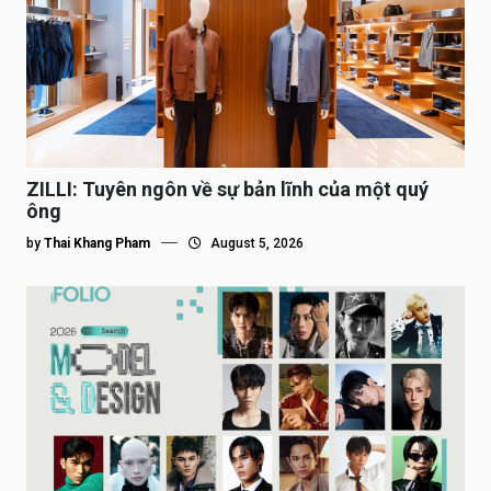
ZILLI: Tuyên ngôn về sự bản lĩnh của một quý
ông
by
Thai Khang Pham
August 5, 2026