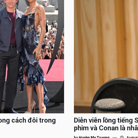
ong cách đôi trong
Diễn viên lồng tiếng 
phim và Conan là nhâ
by
Huyền My Trương
August