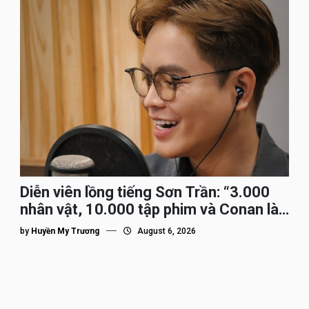
Diễn viên lồng tiếng Sơn Trần: “3.000
nhân vật, 10.000 tập phim và Conan là
nhân vật gắn bó lâu nhất”
by
Huyền My Trương
August 6, 2026