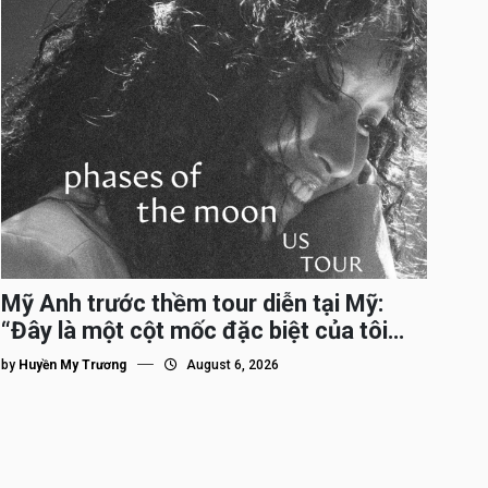
Mỹ Anh trước thềm tour diễn tại Mỹ:
“Đây là một cột mốc đặc biệt của tôi
trên hành trình đi quốc tế”
by
Huyền My Trương
August 6, 2026