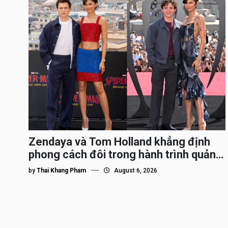
Zendaya và Tom Holland khẳng định
phong cách đôi trong hành trình quảng
bá Spider-Man
by
Thai Khang Pham
August 6, 2026