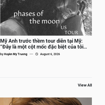
Mỹ Anh trước thềm tour diễn tại Mỹ:
“Đây là một cột mốc đặc biệt của tôi
trên hành trình đi quốc tế”
by
Huyền My Trương
August 6, 2026
View All