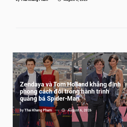
Zendaya và Tom Holland khẳng định
phong cách đôi trong hành trình
quảng bá Spider-Man
by
Thai Khang Pham
August 6, 2026