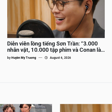
Diễn viên lồng tiếng Sơn Trần: “3.000
nhân vật, 10.000 tập phim và Conan là
nhân vật gắn bó lâu nhất”
by
Huyền My Trương
August 6, 2026