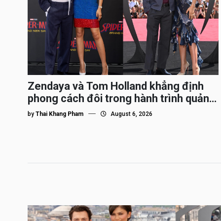
Zendaya và Tom Holland khẳng định
phong cách đôi trong hành trình quảng
bá Spider-Man
by
Thai Khang Pham
August 6, 2026