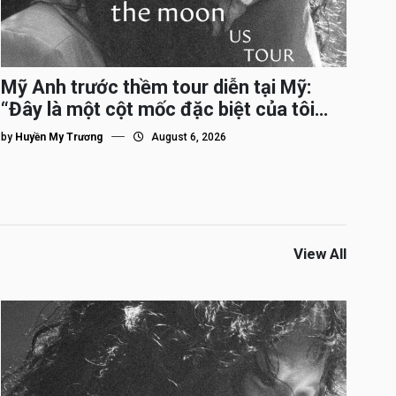
Mỹ Anh trước thềm tour diễn tại Mỹ:
“Đây là một cột mốc đặc biệt của tôi
trên hành trình đi quốc tế”
by
Huyền My Trương
August 6, 2026
View All