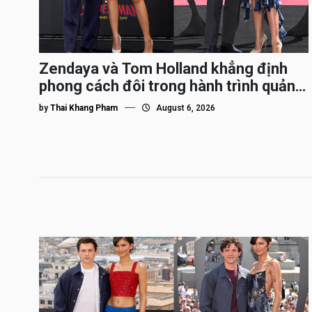
Zendaya và Tom Holland khẳng định
phong cách đôi trong hành trình quảng
bá Spider-Man
by
Thai Khang Pham
August 6, 2026