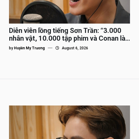
Diễn viên lồng tiếng Sơn Trần: “3.000
nhân vật, 10.000 tập phim và Conan là
nhân vật gắn bó lâu nhất”
by
Huyền My Trương
August 6, 2026