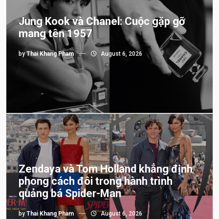
Jung Kook và Chanel: Cuộc gặp gỡ
mang tên 1957
by
Thai Khang Pham
August 6, 2026
Zendaya và Tom Holland khẳng định
phong cách đôi trong hành trình
quảng bá Spider-Man
by
Thai Khang Pham
August 6, 2026