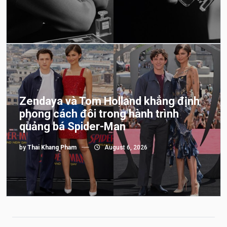
Zendaya và Tom Holland khẳng định
phong cách đôi trong hành trình
quảng bá Spider-Man
by
Thai Khang Pham
August 6, 2026