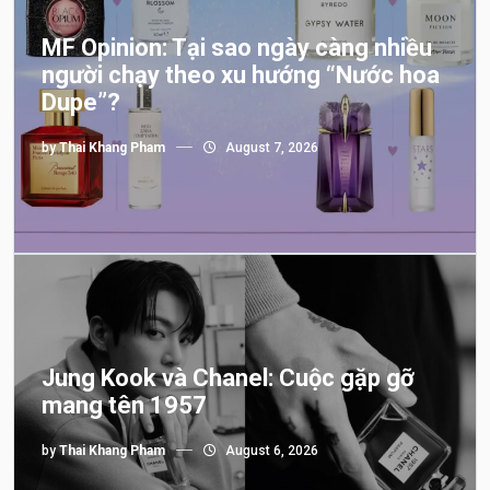
MF Opinion: Tại sao ngày càng nhiều
người chạy theo xu hướng “Nước hoa
Dupe”?
by
Thai Khang Pham
August 7, 2026
Jung Kook và Chanel: Cuộc gặp gỡ
mang tên 1957
by
Thai Khang Pham
August 6, 2026