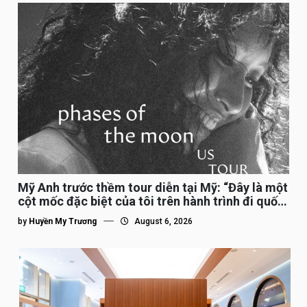
Mỹ Anh trước thềm tour diễn tại Mỹ: “Đây là một
cột mốc đặc biệt của tôi trên hành trình đi quốc
tế”
by
Huyền My Trương
August 6, 2026