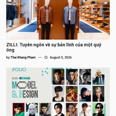
ZILLI: Tuyên ngôn về sự bản lĩnh của một quý
ông
by
Thai Khang Pham
August 5, 2026