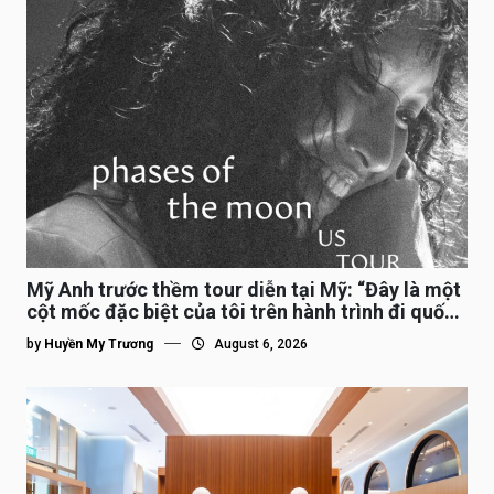
Mỹ Anh trước thềm tour diễn tại Mỹ: “Đây là một
cột mốc đặc biệt của tôi trên hành trình đi quốc
tế”
by
Huyền My Trương
August 6, 2026