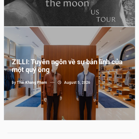
ZILLI: Tuyên ngôn về sự bản lĩnh của
một quý ông
by
Thai Khang Pham
August 5, 2026