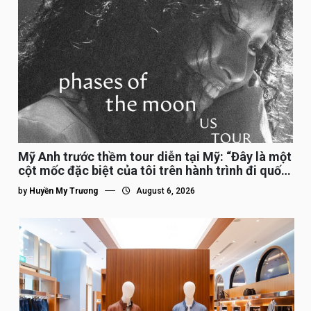
Mỹ Anh trước thềm tour diễn tại Mỹ: “Đây là một
cột mốc đặc biệt của tôi trên hành trình đi quốc
tế”
by
Huyền My Trương
August 6, 2026