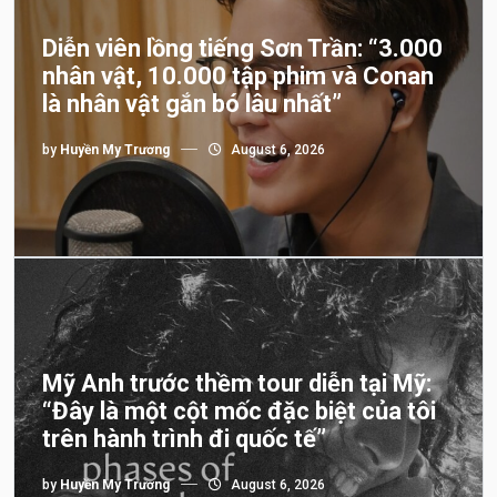
Diễn viên lồng tiếng Sơn Trần: “3.000
nhân vật, 10.000 tập phim và Conan
là nhân vật gắn bó lâu nhất”
by
Huyền My Trương
August 6, 2026
Mỹ Anh trước thềm tour diễn tại Mỹ:
“Đây là một cột mốc đặc biệt của tôi
trên hành trình đi quốc tế”
by
Huyền My Trương
August 6, 2026